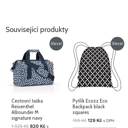
Související produkty
Původní
Aktuální
Původní
Aktuální
Sleva!
Sleva!
cena
cena
cena
cena
byla:
je:
byla:
je:
1
820 Kč.
199 Kč.
129 Kč.
025 Kč.
Cestovní taška
Pytlík Ecozz Eco
Reisenthel
Backpack black
Allrounder M
squares
signature navy
199
Kč
129
Kč
s DPH
1 025
Kč
820
Kč
s