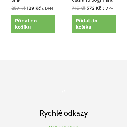
pink
cats and dogs mint
259
Kč
129
Kč
715
Kč
572
Kč
s DPH
s DPH
Přidat do
Přidat do
košíku
košíku
//
Rychlé odkazy