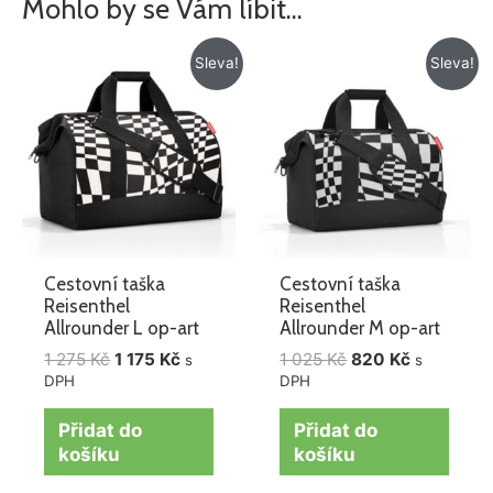
Mohlo by se Vám líbit…
Původní
Aktuální
Původní
Aktuální
Sleva!
Sleva!
cena
cena
cena
cena
byla:
je:
byla:
je:
1
1
1
820 Kč.
275 Kč.
175 Kč.
025 Kč.
Cestovní taška
Cestovní taška
Reisenthel
Reisenthel
Allrounder L op-art
Allrounder M op-art
1 275
Kč
1 175
Kč
1 025
Kč
820
Kč
s
s
DPH
DPH
Přidat do
Přidat do
košíku
košíku