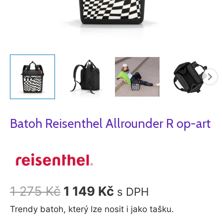
Batoh Reisenthel Allrounder R op-art
1 275
Kč
1 149
Kč
s DPH
Trendy batoh, který lze nosit i jako tašku.