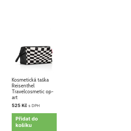
Kosmetická taška
Reisenthel
Travelcosmetic op-
art
525
Kč
s DPH
Přidat do
košíku