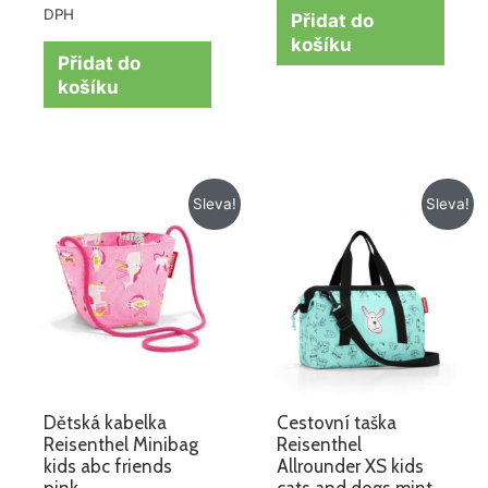
DPH
Přidat do
košíku
Přidat do
košíku
Původní
Aktuální
Původní
Aktuální
Sleva!
Sleva!
cena
cena
cena
cena
byla:
je:
byla:
je:
259 Kč.
129 Kč.
715 Kč.
572 Kč.
Dětská kabelka
Cestovní taška
Reisenthel Minibag
Reisenthel
kids abc friends
Allrounder XS kids