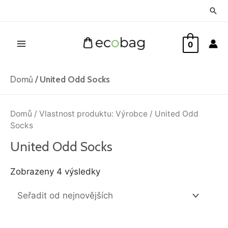
Přeskočit
Hled
na
Main
obsah
0
Menu
Domů
/
United Odd Socks
Seřazeno
od
Domů
/ Vlastnost produktu: Výrobce / United Odd
nejnovějších
Socks
United Odd Socks
Zobrazeny 4 výsledky