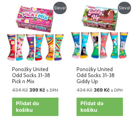
Původní
Aktuální
Původní
Aktuální
Sleva!
Sleva!
cena
cena
cena
cena
byla:
je:
byla:
je:
434 Kč.
399 Kč.
434 Kč.
369 Kč.
Ponožky United
Ponožky United
Odd Socks 31-38
Odd Socks 31-38
Pick n Mix
Giddy Up
434
Kč
399
Kč
434
Kč
369
Kč
s DPH
s DPH
Přidat do
Přidat do
košíku
košíku