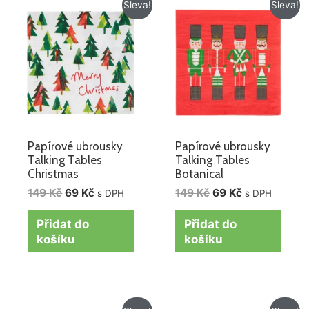
Původní
Aktuální
Původní
Aktuální
Sleva!
Sleva!
cena
cena
cena
cena
byla:
je:
byla:
je:
149 Kč.
69 Kč.
149 Kč.
69 Kč.
Papírové ubrousky
Papírové ubrousky
Talking Tables
Talking Tables
Christmas
Botanical
149
Kč
69
Kč
149
Kč
69
Kč
s DPH
s DPH
Přidat do
Přidat do
košíku
košíku
Původní
Aktuální
Původní
Aktuální