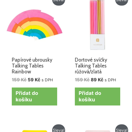
cena
cena
cena
cena
byla:
je:
byla:
je:
159 Kč.
59 Kč.
159 Kč.
89 Kč.
Papírové ubrousky
Dortové svíčky
Talking Tables
Talking Tables
Rainbow
růžová/zlatá
159
Kč
59
Kč
159
Kč
89
Kč
s DPH
s DPH
Přidat do
Přidat do
košíku
košíku
Původní
Aktuální
Původní
Aktuální
Sleva!
Sleva!