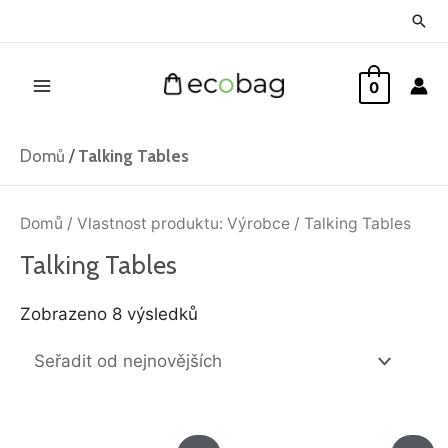
Přeskočit
Hled
na
Main
obsah
0
Menu
Domů
/
Talking Tables
Seřazeno
od
Domů
/ Vlastnost produktu: Výrobce / Talking Tables
nejnovějších
Talking Tables
Zobrazeno 8 výsledků