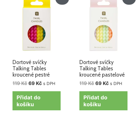
cena
cena
cena
cena
byla:
je:
byla:
je:
119 Kč.
69 Kč.
119 Kč.
69 Kč.
Dortové svíčky
Dortové svíčky
Talking Tables
Talking Tables
kroucené pestré
kroucené pastelové
119
Kč
69
Kč
119
Kč
69
Kč
s DPH
s DPH
Přidat do
Přidat do
košíku
košíku