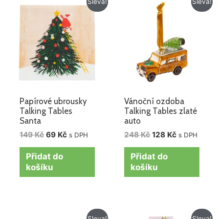
Sleva!
Sleva!
cena
cena
cena
cena
byla:
je:
byla:
je:
149 Kč.
69 Kč.
248 Kč.
128 Kč.
Papírové ubrousky
Vánoční ozdoba
Talking Tables
Talking Tables zlaté
Santa
auto
149
Kč
69
Kč
248
Kč
128
Kč
s DPH
s DPH
Přidat do
Přidat do
košíku
košíku
Původní
Aktuální
Původní
Aktuální
Sleva!
Sleva!