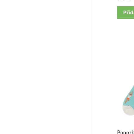
Přid
Ponožk