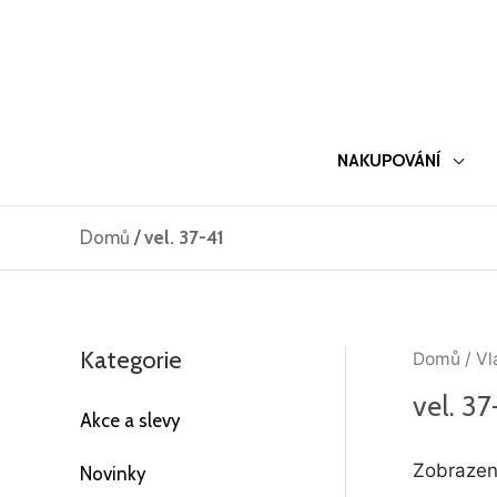
Přeskočit
na
obsah
NAKUPOVÁNÍ
Domů
/
vel. 37-41
Kategorie
Domů
/ Vl
vel. 37
Akce a slevy
Zobrazeno
Novinky