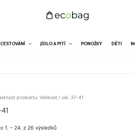
CESTOVÁNÍ
JÍDLO A PITÍ
PONOŽKY
DĚTI
N
Seřazeno
astnost produktu: Velikost / vel. 37-41
od
nejnovějších
-41
 1. – 24. z 26 výsledků