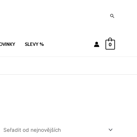
Hledat
OVINKY
SLEVY %
0