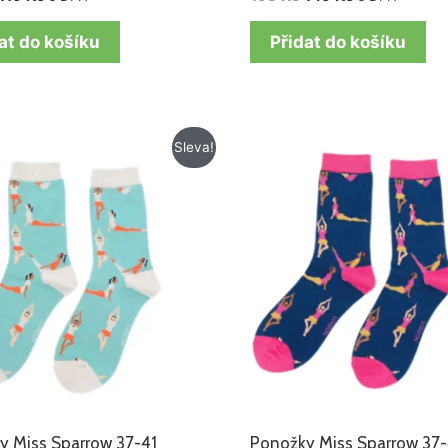
at do košíku
Přidat do košíku
Původní
Aktuální
Původní
Aktuální
Sleva!
cena
cena
cena
cena
byla:
je:
byla:
je:
195 Kč.
149 Kč.
195 Kč.
149 Kč.
y Miss Sparrow 37-41
Ponožky Miss Sparrow 37-