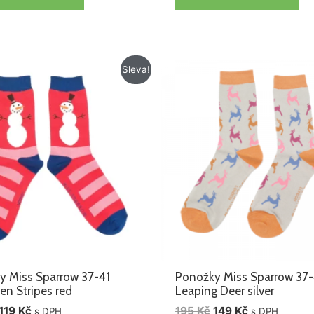
Původní
Aktuální
Původní
Aktuální
Sleva!
cena
cena
cena
cena
byla:
je:
byla:
je:
195 Kč.
119 Kč.
195 Kč.
149 Kč.
y Miss Sparrow 37-41
Ponožky Miss Sparrow 37-
n Stripes red
Leaping Deer silver
119
Kč
195
Kč
149
Kč
s DPH
s DPH