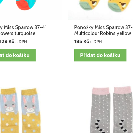
y Miss Sparrow 37-41
Ponožky Miss Sparrow 37-
lowers turquoise
Multicolour Robins yellow
129
Kč
195
Kč
s DPH
s DPH
at do košíku
Přidat do košíku