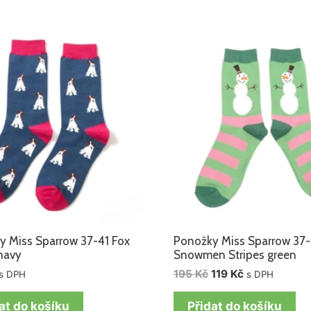
Původní
Aktuální
cena
cena
byla:
je:
195 Kč.
119 Kč.
y Miss Sparrow 37-41 Fox
Ponožky Miss Sparrow 37-
 navy
Snowmen Stripes green
195
Kč
119
Kč
s DPH
s DPH
at do košíku
Přidat do košíku