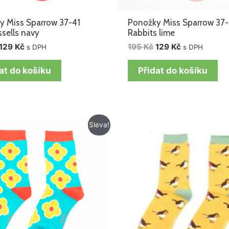
y Miss Sparrow 37-41
Ponožky Miss Sparrow 37-
ssells navy
Rabbits lime
129
Kč
195
Kč
129
Kč
s DPH
s DPH
at do košíku
Přidat do košíku
Původní
Aktuální
Sleva!
cena
cena
byla:
je:
195 Kč.
129 Kč.