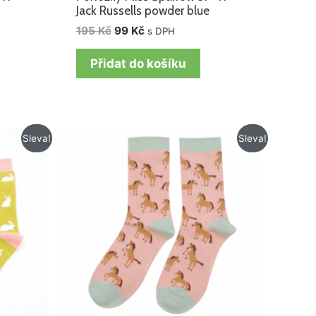
Jack Russells powder blue
195
Kč
99
Kč
s DPH
Přidat do košíku
Původní
Aktuální
Sleva!
Sleva!
cena
cena
byla:
je:
195 Kč.
129 Kč.