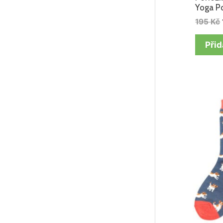
Yoga P
195
Kč
Přid