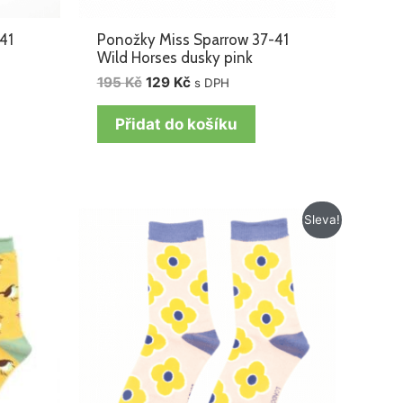
41
Ponožky Miss Sparrow 37-41
Wild Horses dusky pink
195
Kč
129
Kč
s DPH
Přidat do košíku
Původní
Aktuální
Sleva!
cena
cena
byla:
je:
195 Kč.
149 Kč.