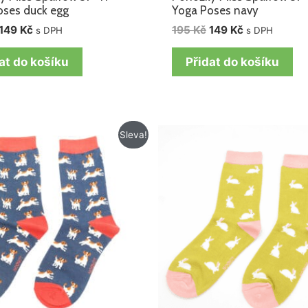
oses duck egg
Yoga Poses navy
149
Kč
195
Kč
149
Kč
s DPH
s DPH
at do košíku
Přidat do košíku
Původní
Aktuální
Původní
Aktuální
Sleva!
cena
cena
cena
cena
byla:
je:
byla:
je:
195 Kč.
129 Kč.
195 Kč.
129 Kč.