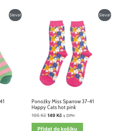
Původní
Aktuální
Sleva!
Sleva!
cena
cena
byla:
je:
195 Kč.
149 Kč.
41
Ponožky Miss Sparrow 37-41
Happy Cats hot pink
195
Kč
149
Kč
s DPH
Přidat do košíku