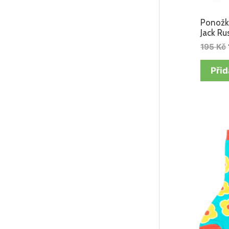
Ponožk
Jack Ru
195
Kč
Přid