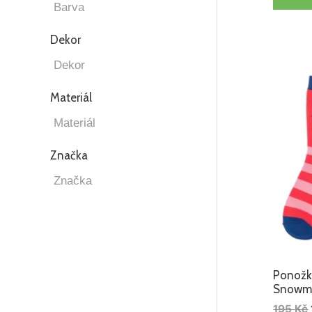
Dekor
Materiál
Značka
Ponožk
Snowme
195
Kč