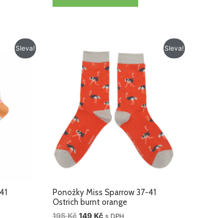
Původní
Aktuální
Sleva!
Sleva!
cena
cena
byla:
je:
195 Kč.
149 Kč.
41
Ponožky Miss Sparrow 37-41
Ostrich burnt orange
195
Kč
149
Kč
s DPH