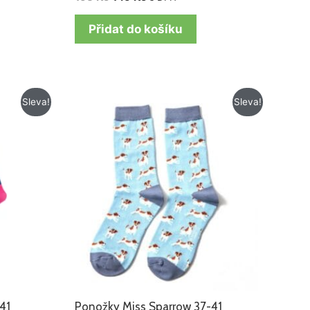
Přidat do košíku
Původní
Aktuální
Sleva!
Sleva!
cena
cena
byla:
je:
195 Kč.
99 Kč.
41
Ponožky Miss Sparrow 37-41