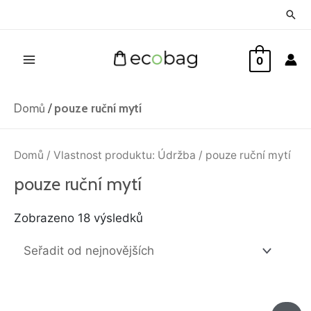
Přeskočit
Hled
na
Main
obsah
0
Menu
Domů
/
pouze ruční mytí
Seřazeno
od
Domů
/ Vlastnost produktu: Údržba / pouze ruční mytí
nejnovějších
pouze ruční mytí
Zobrazeno 18 výsledků