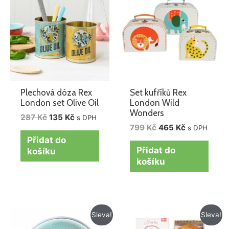
byla:
je:
byla:
je:
287 Kč.
135 Kč.
799 Kč.
465 Kč.
Plechová dóza Rex
Set kufříků Rex
London set Olive Oil
London Wild
Wonders
287
Kč
135
Kč
s DPH
799
Kč
465
Kč
s DPH
Přidat do
Přidat do
košíku
košíku
Původní
Aktuální
Původní
Aktuální
Sleva!
Sleva!
cena
cena
cena
cena