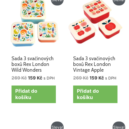
cena
cena
cena
cena
byla:
je:
byla:
je:
269 Kč.
159 Kč.
269 Kč.
159 Kč.
Sada 3 svačinových
Sada 3 svačinových
boxů Rex London
boxů Rex London
Wild Wonders
Vintage Apple
269
Kč
159
Kč
269
Kč
159
Kč
s DPH
s DPH
Přidat do
Přidat do
košíku
košíku
Původní
Aktuální
Původní
Aktuální
Sleva!
Sleva!