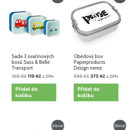
cena
cena
cena
cena
byla:
je:
byla:
je:
150 Kč.
119 Kč.
595 Kč.
375 Kč.
Sada 3 svačinových
Obědový box
boxů Sass & Belle
Paperproducts
Transport
Design nerez
150
Kč
119
Kč
595
Kč
375
Kč
s DPH
s DPH
Přidat do
Přidat do
košíku
košíku
Původní
Aktuální
Původní
Aktuální
Sleva!
Sleva!
cena
cena
cena
cena