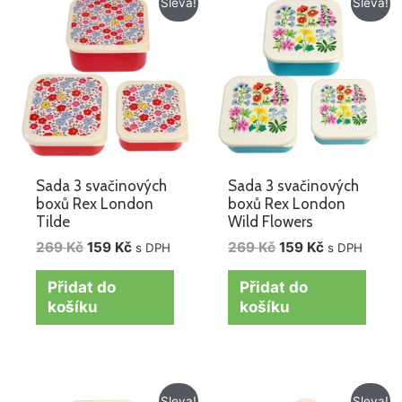
Sleva!
Sleva!
cena
cena
cena
cena
byla:
je:
byla:
je:
269 Kč.
159 Kč.
269 Kč.
159 Kč.
Sada 3 svačinových
Sada 3 svačinových
boxů Rex London
boxů Rex London
Tilde
Wild Flowers
269
Kč
159
Kč
269
Kč
159
Kč
s DPH
s DPH
Přidat do
Přidat do
košíku
košíku
Původní
Aktuální
Původní
Aktuální
Sleva!
Sleva!