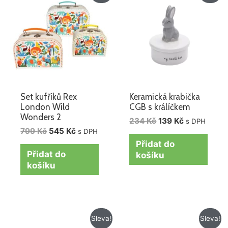
byla:
je:
byla:
je:
799 Kč.
545 Kč.
234 Kč.
139 Kč.
Set kufříků Rex
Keramická krabička
London Wild
CGB s králíčkem
Wonders 2
234
Kč
139
Kč
s DPH
799
Kč
545
Kč
s DPH
Přidat do
Přidat do
košíku
košíku
Původní
Aktuální
Původní
Aktuální
Sleva!
Sleva!
cena
cena
cena
cena