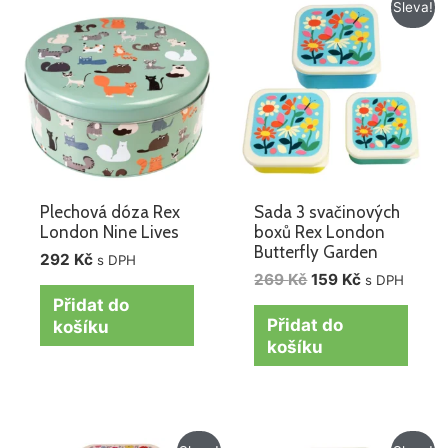
Původní
Aktuální
Sleva!
cena
cena
byla:
je:
269 Kč.
159 Kč.
Plechová dóza Rex
Sada 3 svačinových
London Nine Lives
boxů Rex London
Butterfly Garden
292
Kč
s DPH
269
Kč
159
Kč
s DPH
Přidat do
Přidat do
košíku
košíku
Původní
Aktuální
Původní
Aktuální