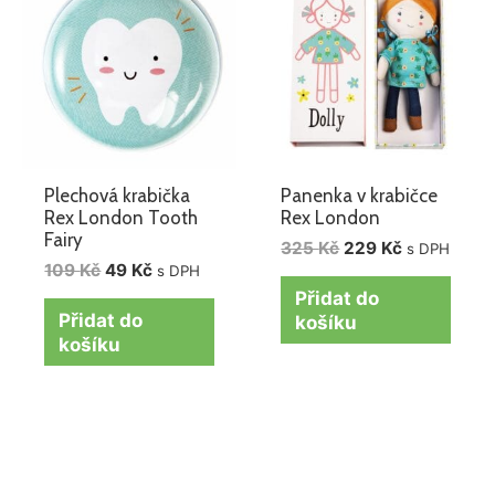
byla:
je:
byla:
je:
109 Kč.
49 Kč.
325 Kč.
229 Kč.
Plechová krabička
Panenka v krabičce
Rex London Tooth
Rex London
Fairy
325
Kč
229
Kč
s DPH
109
Kč
49
Kč
s DPH
Přidat do
Přidat do
košíku
košíku