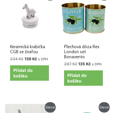
byla:
je:
byla:
je:
234 Kč.
139 Kč.
287 Kč.
135 Kč.
Keramická krabička
Plechová dóza Rex
CGB se žirafou
London set
Bonavento
234
Kč
139
Kč
s DPH
287
Kč
135
Kč
s DPH
Přidat do
Přidat do
košíku
košíku
Původní
Aktuální
Původní
Aktuální
Sleva!
Sleva!
cena
cena
cena
cena