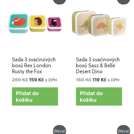
cena
cena
cena
cena
byla:
je:
byla:
je:
269 Kč.
159 Kč.
150 Kč.
119 Kč.
Sada 3 svačinových
Sada 3 svačinových
boxů Rex London
boxů Sass & Belle
Rusty the Fox
Desert Dino
269
Kč
159
Kč
150
Kč
119
Kč
s DPH
s DPH
Přidat do
Přidat do
košíku
košíku
Původní
Aktuální
Původní
Aktuální
Sleva!
Sleva!