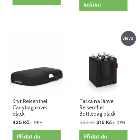
košíku
Původní
Aktuální
Sleva!
cena
cena
byla:
je:
355 Kč.
315 Kč.
Kryt Reisenthel
Taška na láhve
Carrybag cover
Reisenthel
black
Bottlebag black
425
Kč
355
Kč
315
Kč
s DPH
s DPH
Přidat do
Přidat do