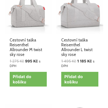
1
995 Kč.
1
1
275 Kč.
495 Kč.
185 Kč.
Cestovní taška
Cestovní taška
Reisenthel
Reisenthel
Allrounder M twist
Allrounder L twist
sky rose
sky rose
1 275
Kč
995
Kč
1 495
Kč
1 185
Kč
s
s
DPH
DPH
Přidat do
Přidat do
košíku
košíku