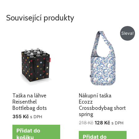
Související produkty
Původní
Aktuální
Sleva!
cena
cena
byla:
je:
218 Kč.
128 Kč.
Taška na láhve
Nákupní taška
Reisenthel
Ecozz
Bottlebag dots
Crossbodybag short
spring
355
Kč
s DPH
218
Kč
128
Kč
s DPH
Přidat do
Přidat do
košíku