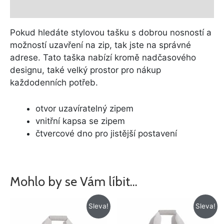
Další informace
Pokud hledáte stylovou tašku s dobrou nosností a
možností uzavření na zip, tak jste na správné
adrese. Tato taška nabízí kromě nadčasového
designu, také velký prostor pro nákup
každodenních potřeb.
otvor uzavíratelný zipem
vnitřní kapsa se zipem
čtvercové dno pro jistější postavení
Mohlo by se Vám líbit…
Původní
Aktuální
Původní
Aktuální
Sleva!
Sleva!
cena
cena
cena
cena
byla:
je:
byla:
je: