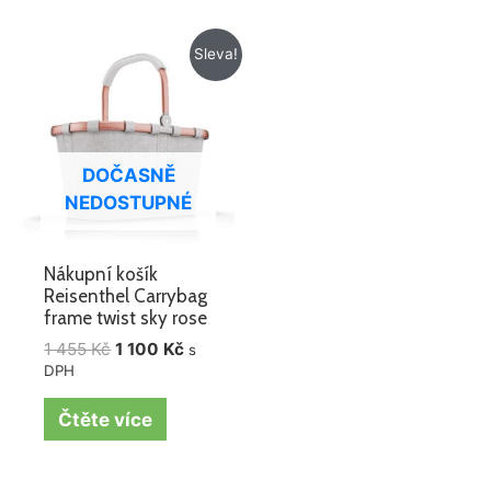
Původní
Aktuální
Sleva!
cena
cena
byla:
je:
1
1
455 Kč.
100 Kč.
DOČASNĚ
NEDOSTUPNÉ
Nákupní košík
Reisenthel Carrybag
frame twist sky rose
1 455
Kč
1 100
Kč
s
DPH
Čtěte více