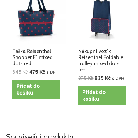
645 Kč.
475 Kč.
875 Kč.
835 Kč.
Taška Reisenthel
Nákupní vozík
Shopper E1 mixed
Reisenthel Foldable
dots red
trolley mixed dots
red
645
Kč
475
Kč
s DPH
875
Kč
835
Kč
s DPH
Přidat do
Přidat do
košíku
košíku
Související produkty