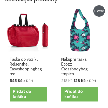
Původní
Aktuální
Sleva!
cena
cena
byla:
je:
218 Kč.
128 Kč.
Taška do vozíku
Nákupní taška
Reisenthel
Ecozz
Easyshoppingbag
Crossbodybag
red
tropico
545
Kč
218
Kč
128
Kč
s DPH
s DPH
Přidat do
Přidat do
košíku
košíku