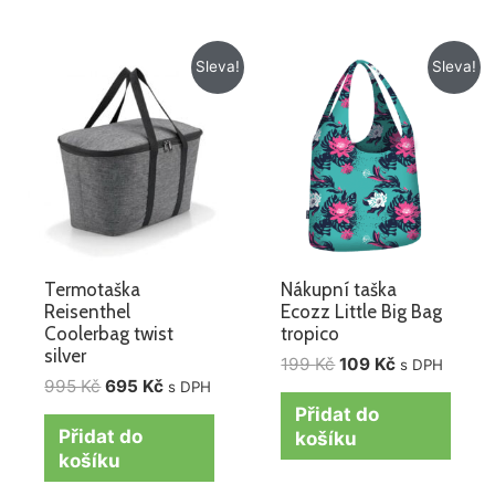
Původní
Aktuální
Původní
Aktuální
Sleva!
Sleva!
cena
cena
cena
cena
byla:
je:
byla:
je:
995 Kč.
695 Kč.
199 Kč.
109 Kč.
Termotaška
Nákupní taška
Reisenthel
Ecozz Little Big Bag
Coolerbag twist
tropico
silver
199
Kč
109
Kč
s DPH
995
Kč
695
Kč
s DPH
Přidat do
Přidat do
košíku
košíku