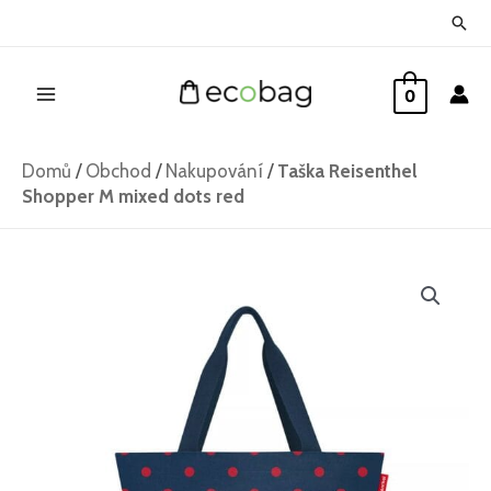
Přeskočit
Hled
na
Main
obsah
0
Menu
Domů
/
Obchod
/
Nakupování
/
Taška Reisenthel
Shopper M mixed dots red
Taška
Reisenthel
Shopper
M
mixed
dots
red
množství