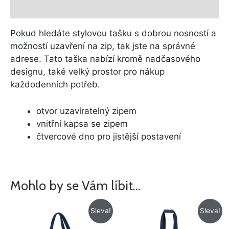
Další informace
Pokud hledáte stylovou tašku s dobrou nosností a
možností uzavření na zip, tak jste na správné
adrese. Tato taška nabízí kromě nadčasového
designu, také velký prostor pro nákup
každodenních potřeb.
otvor uzavíratelný zipem
vnitřní kapsa se zipem
čtvercové dno pro jistější postavení
Mohlo by se Vám líbit…
Původní
Aktuální
Původní
Aktuální
Sleva!
Sleva!
cena
cena
cena
cena
byla:
je:
byla:
je: