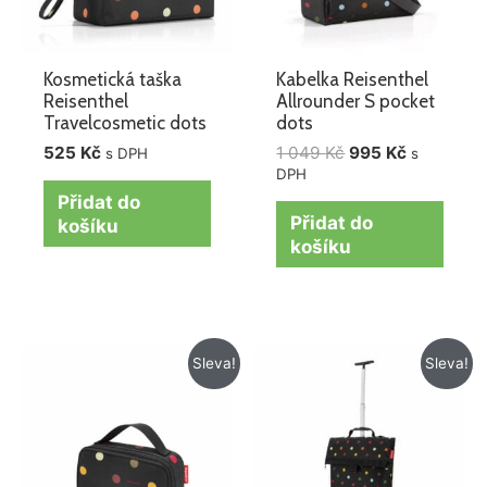
Kosmetická taška
Kabelka Reisenthel
Reisenthel
Allrounder S pocket
Travelcosmetic dots
dots
525
Kč
1 049
Kč
995
Kč
s DPH
s
DPH
Přidat do
Přidat do
košíku
košíku
Původní
Aktuální
Původní
Aktuální
Sleva!
Sleva!
cena
cena
cena
cena
byla:
je:
byla:
je:
425 Kč.
299 Kč.
1
1
995 Kč.
615 Kč.