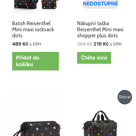
NEDOSTUPNÉ
Batoh Reisenthel
Nákupní taška
Mini maxi rucksack
Reisenthel Mini maxi
dots
shopper plus dots
489
Kč
259
Kč
219
Kč
s DPH
s DPH
Přidat do
Čtěte více
košíku
Původní
Aktuální
Sleva!
cena
cena
byla:
je:
1
995 Kč.
049 Kč.