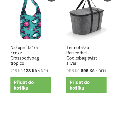
byla:
je:
byla:
je:
218 Kč.
128 Kč.
995 Kč.
695 Kč.
Nákupní taška
Termotaška
Ecozz
Reisenthel
Crossbodybag
Coolerbag twist
tropico
silver
218
Kč
128
Kč
995
Kč
695
Kč
s DPH
s DPH
Přidat do
Přidat do
košíku
košíku