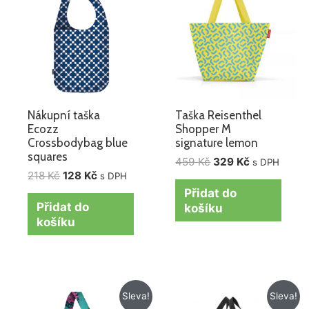
218 Kč.
128 Kč.
459 Kč.
329 Kč.
Nákupní taška
Taška Reisenthel
Ecozz
Shopper M
Crossbodybag blue
signature lemon
squares
459
Kč
329
Kč
s DPH
218
Kč
128
Kč
s DPH
Přidat do
Přidat do
košíku
košíku
Původní
Aktuální
Původní
Aktuální
Sleva!
Sleva!
cena
cena
cena
cena