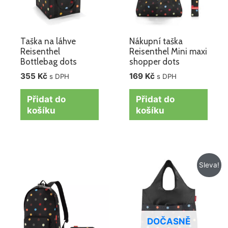
Taška na láhve
Nákupní taška
Reisenthel
Reisenthel Mini maxi
Bottlebag dots
shopper dots
355
Kč
169
Kč
s DPH
s DPH
Přidat do
Přidat do
košíku
košíku
Původní
Aktuální
Sleva!
cena
cena
byla:
je:
259 Kč.
219 Kč.
DOČASNĚ