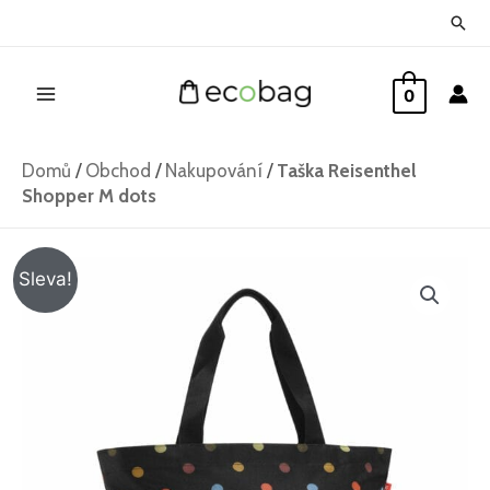
Přeskočit
Hled
na
Main
obsah
0
Menu
Domů
/
Obchod
/
Nakupování
/
Taška Reisenthel
Shopper M dots
Původní
Aktuální
Sleva!
cena
cena
byla:
je:
459 Kč.
329 Kč.