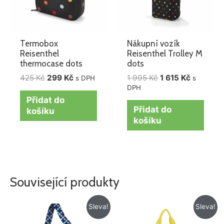
Termobox
Nákupní vozík
Reisenthel
Reisenthel Trolley M
thermocase dots
dots
425
Kč
299
Kč
1 995
Kč
1 615
Kč
s DPH
s
DPH
Přidat do
Přidat do
košíku
košíku
Související produkty
Původní
Aktuální
Původní
Aktuální
Sleva!
Sleva!
cena
cena
cena
cena
byla:
je:
byla:
je: