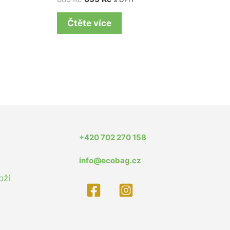
Čtěte více
+420 702 270 158
info@ecobag.cz
oží