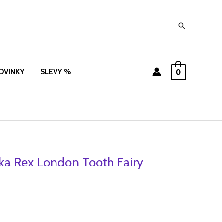
Hledat
OVINKY
SLEVY %
0
ka Rex London Tooth Fairy
í
ktuální
ena
e:
.
9 Kč.