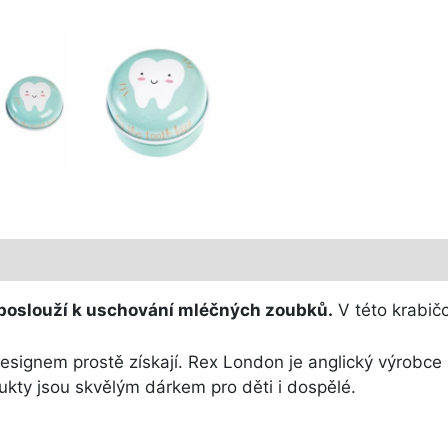
 poslouží k uschování mléčných zoubků
.
V této krabič
signem prostě získají. Rex London je anglický výrobce n
ukty jsou skvělým dárkem pro děti i dospělé.