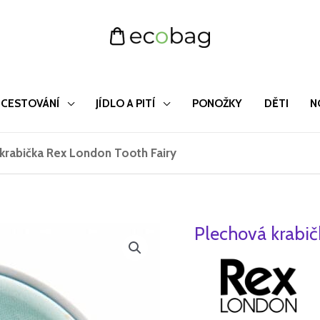
CESTOVÁNÍ
JÍDLO A PITÍ
PONOŽKY
DĚTI
N
krabička Rex London Tooth Fairy
Plechová krabič
Plechová
Původn
A
krabička
cena
c
Rex
London
byla:
j
Tooth
109 Kč
4