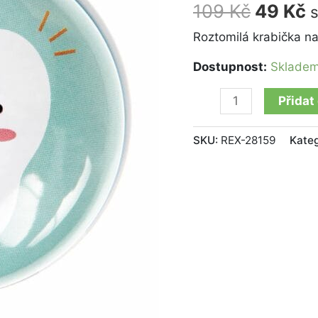
Fairy
109
Kč
49
Kč
množství
Roztomilá krabička na
Dostupnost:
Sklade
Přidat
SKU:
REX-28159
Kateg