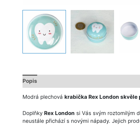
Popis
Další informace
Modrá plechová
krabička Rex London
skvěle
Doplňky
Rex London
si Vás svým roztomilým de
neustále přichází s novými nápady. Jejich prod