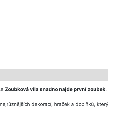
ce
Zoubková víla snadno najde první zoubek
.
ejrůznějších dekorací, hraček a doplňků, který