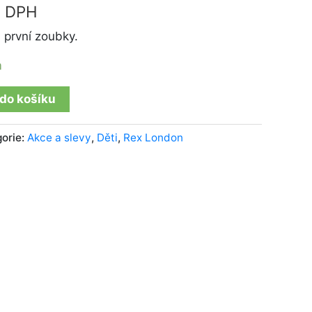
s DPH
 první zoubky.
m
 do košíku
orie:
Akce a slevy
,
Děti
,
Rex London