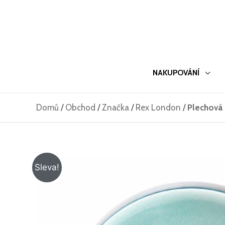
Přeskočit
na
obsah
NAKUPOVÁNÍ
Domů
/
Obchod
/
Značka
/
Rex London
/
Plechová 
Sleva!