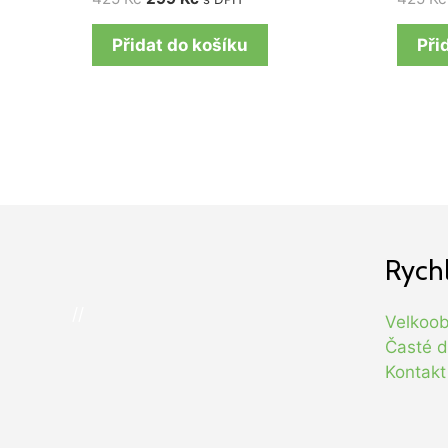
Přidat do košíku
Při
Rych
//
Velkoo
Časté d
Kontakt