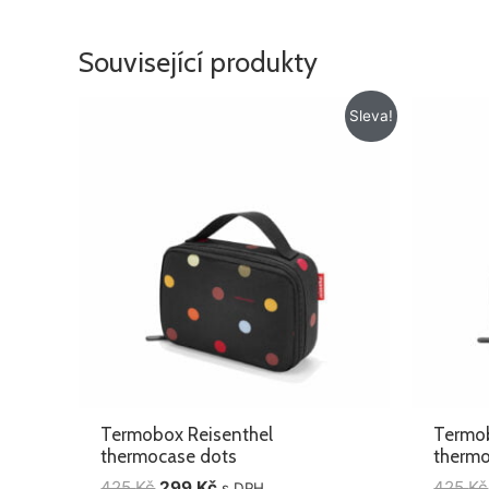
Související produkty
Původní
Aktuální
Sleva!
cena
cena
byla:
je:
425 Kč.
299 Kč.
Termobox Reisenthel
Termob
thermocase dots
thermo
425
Kč
299
Kč
425
Kč
s DPH