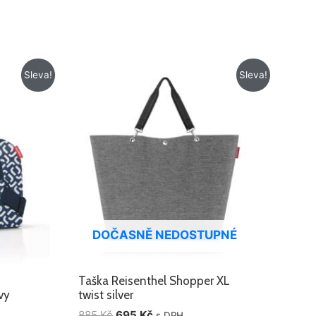
Původní
Aktuální
Sleva!
Sleva!
cena
cena
byla:
je:
885 Kč.
695 Kč.
DOČASNĚ NEDOSTUPNÉ
Taška Reisenthel Shopper XL
vy
twist silver
885
Kč
695
Kč
s DPH