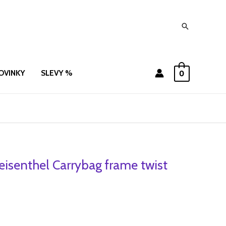
Hledat
OVINKY
SLEVY %
0
eisenthel Carrybag frame twist