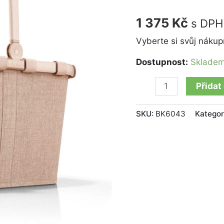
twist
coffee
1 375
Kč
s DPH
množství
Vyberte si svůj nákupn
Dostupnost:
Sklade
Přidat
SKU:
BK6043
Kategor