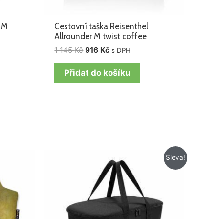
r M
Cestovní taška Reisenthel
Allrounder M twist coffee
1 145
Kč
916
Kč
s DPH
Přidat do košíku
Původní
Aktuální
Sleva!
cena
cena
byla:
je:
895 Kč.
695 Kč.