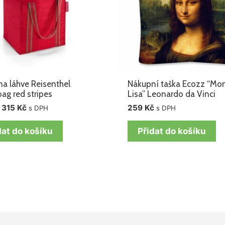
na láhve Reisenthel
Nákupní taška Ecozz “Mo
bag red stripes
Lisa” Leonardo da Vinci
315
Kč
259
Kč
s DPH
s DPH
dat do košíku
Přidat do košíku