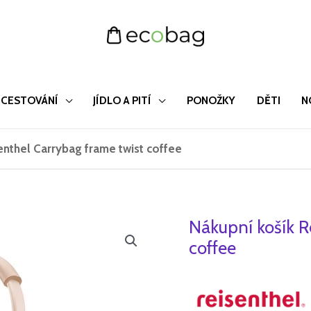
CESTOVÁNÍ
JÍDLO A PITÍ
PONOŽKY
DĚTI
N
enthel Carrybag frame twist coffee
Nákupní košík R
Nákupní
košík
coffee
Reisenthel
Carrybag
frame