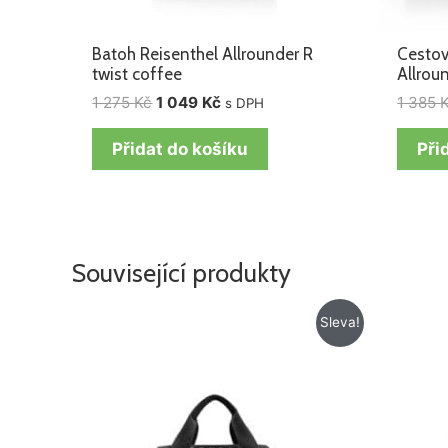
Batoh Reisenthel Allrounder R
Cestov
twist coffee
Allrou
1 275
Kč
1 049
Kč
1 385
s DPH
Přidat do košíku
Při
Související produkty
Původní
Aktuální
Sleva!
cena
cena
byla:
je:
779 Kč.
665 Kč.