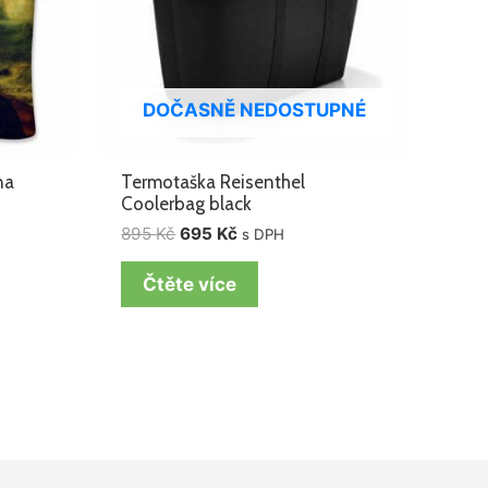
DOČASNĚ NEDOSTUPNÉ
na
Termotaška Reisenthel
Coolerbag black
895
Kč
695
Kč
s DPH
Čtěte více