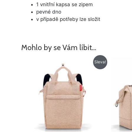
1 vnitřní kapsa se zipem
pevné dno
v případě potřeby lze složit
Mohlo by se Vám líbit…
Původní
Aktuální
Sleva!
cena
cena
byla:
je:
1
1
275 Kč.
049 Kč.