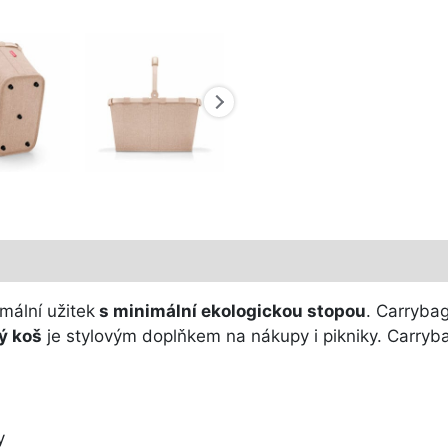
mální užitek
s minimální ekologickou stopou
. Carryba
ný koš
je stylovým doplňkem na nákupy i pikniky. Carryba
y