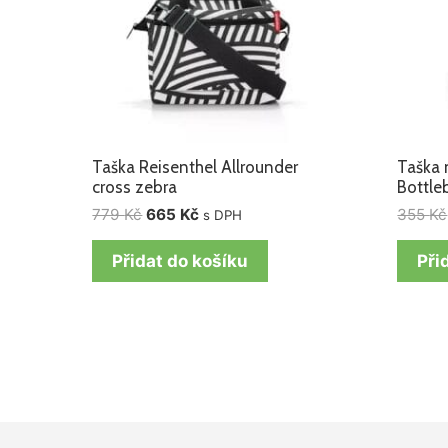
Taška Reisenthel Allrounder
Taška 
cross zebra
Bottle
779
Kč
665
Kč
355
Kč
s DPH
Přidat do košíku
Při