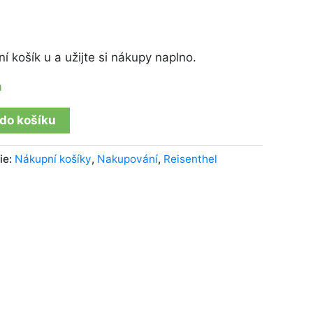
í košík u a užijte si nákupy naplno.
m
 do košíku
ie:
Nákupní košíky
,
Nakupování
,
Reisenthel