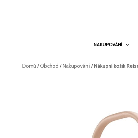
Přeskočit
na
obsah
NAKUPOVÁNÍ
Domů
/
Obchod
/
Nakupování
/
Nákupní košík Reis