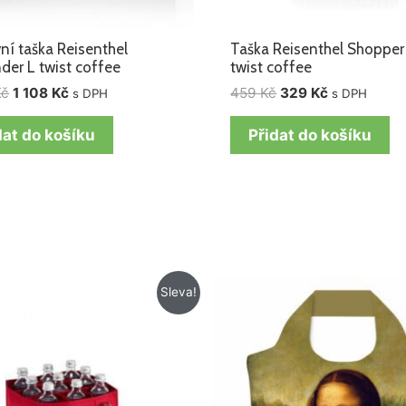
ní taška Reisenthel
Taška Reisenthel Shoppe
nder L twist coffee
twist coffee
Kč
1 108
Kč
459
Kč
329
Kč
s DPH
s DPH
dat do košíku
Přidat do košíku
Původní
Aktuální
Sleva!
cena
cena
byla:
je:
355 Kč.
315 Kč.