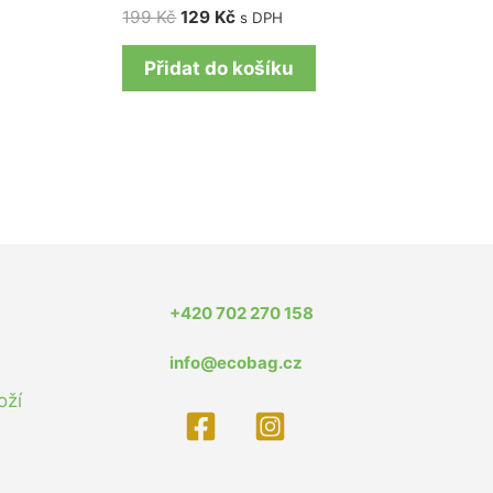
199
Kč
129
Kč
s DPH
Přidat do košíku
+420 702 270 158
info@ecobag.cz
oží