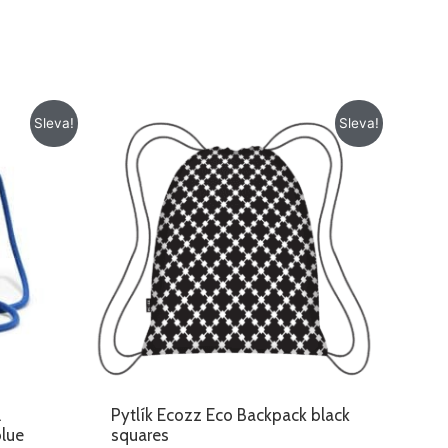
Původní
Aktuální
Sleva!
Sleva!
cena
cena
byla:
je:
199 Kč.
129 Kč.
l
Pytlík Ecozz Eco Backpack black
blue
squares