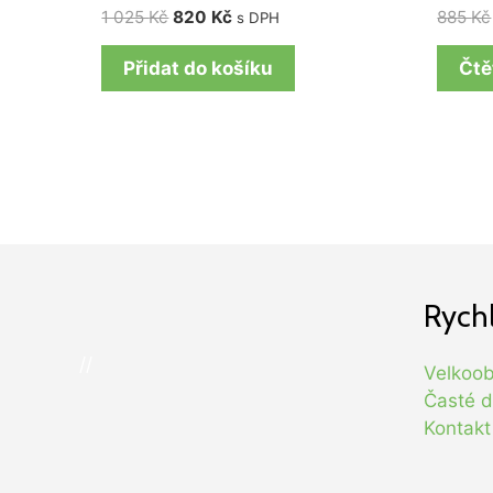
1 025
Kč
820
Kč
885
Kč
s DPH
Přidat do košíku
Čtě
Rych
//
Velkoo
Časté d
Kontakt