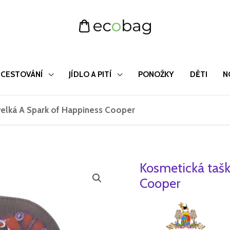
CESTOVÁNÍ
JÍDLO A PITÍ
PONOŽKY
DĚTI
N
velká A Spark of Happiness Cooper
Kosmetická tašk
Kosmetická
Původ
taška
Cooper
cena
velká
A
byla:
Spark
425 Kč