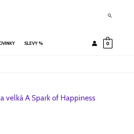
Hledat
OVINKY
SLEVY %
0
a velká A Spark of Happiness
ní
Aktuální
cena
je:
.
345 Kč.