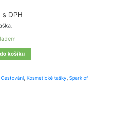
č
s DPH
aška.
kladem
 do košíku
,
Cestování
,
Kosmetické tašky
,
Spark of