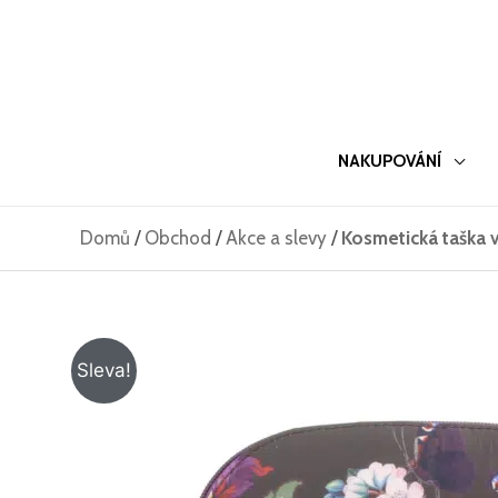
Přeskočit
na
obsah
NAKUPOVÁNÍ
Domů
/
Obchod
/
Akce a slevy
/
Kosmetická taška 
Sleva!