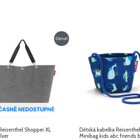
Původní
Aktuální
Původní
Aktuální
Sleva!
cena
cena
cena
cena
byla:
je:
byla:
je:
885 Kč.
695 Kč.
259 Kč.
129 Kč.
ČASNĚ NEDOSTUPNÉ
Reisenthel Shopper XL
Dětská kabelka Reisenthe
ilver
Minibag kids abc friends 