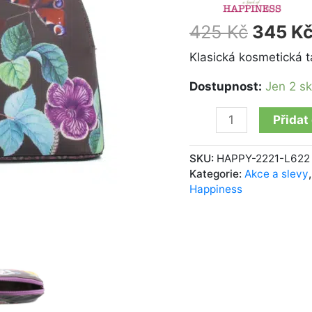
of
Happiness
425
Kč
345
K
Cooper
množství
Klasická kosmetická t
Dostupnost:
Jen 2 s
Přidat
SKU:
HAPPY-2221-L622
Kategorie:
Akce a slevy
Happiness