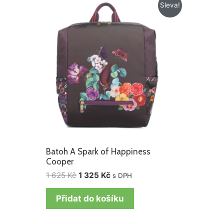
Původní
Aktuální
Sleva!
cena
cena
byla:
je:
1
1
625 Kč.
325 Kč.
Batoh A Spark of Happiness
Cooper
1 625
Kč
1 325
Kč
s DPH
Přidat do košíku