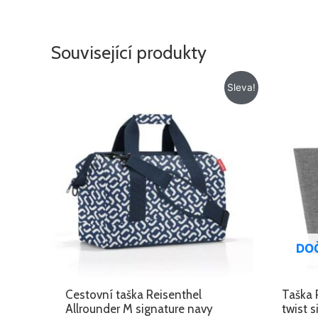
Související produkty
Původní
Aktuální
Sleva!
cena
cena
byla:
je:
1
820 Kč.
025 Kč.
DO
Cestovní taška Reisenthel
Taška 
Allrounder M signature navy
twist s