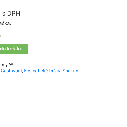
č
s DPH
aška.
m
 do košíku
mony W
,
Cestování
,
Kosmetické tašky
,
Spark of