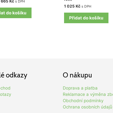
665
Kč
s DPH
1 025
Kč
s DPH
dat do košíku
Přidat do košíku
lé odkazy
O nákupu
bchod
Doprava a platba
otazy
Reklamace a výměna zb
Obchodní podmínky
Ochrana osobních údajů