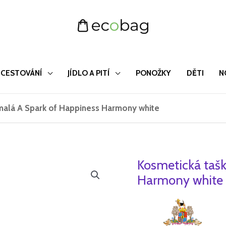
CESTOVÁNÍ
JÍDLO A PITÍ
PONOŽKY
DĚTI
N
malá A Spark of Happiness Harmony white
Kosmetická taš
Kosmetická
Původ
taška
Harmony white
cena
malá
A
byla:
Spark
382 Kč