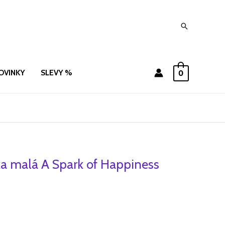
Hledat
OVINKY
SLEVY %
0
ka malá A Spark of Happiness
ní
Aktuální
cena
je:
.
292 Kč.