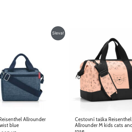
Původní
Aktuální
Sleva!
cena
cena
byla:
je:
879 Kč.
665 Kč.
Reisenthel Allrounder
Cestovní taška Reisenthel
wist blue
Allrounder M kids cats an
rose