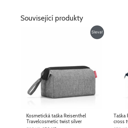
Související produkty
Původní
Aktuální
Sleva!
cena
cena
byla:
je:
525 Kč.
459 Kč.
Kosmetická taška Reisenthel
Taška 
Travelcosmetic twist silver
cross t