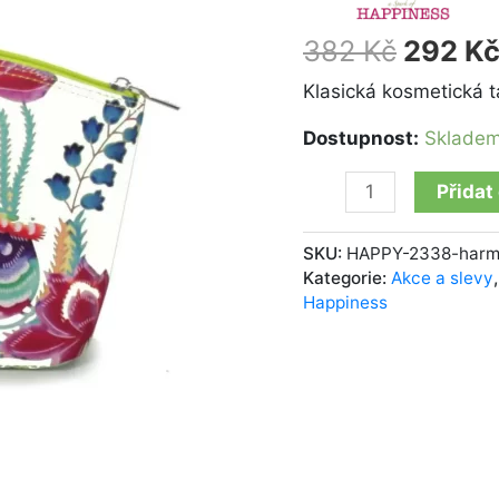
of
Happiness
382
Kč
292
K
Harmony
white
Klasická kosmetická t
množství
Dostupnost:
Sklade
Přidat
SKU:
HAPPY-2338-har
Kategorie:
Akce a slevy
Happiness