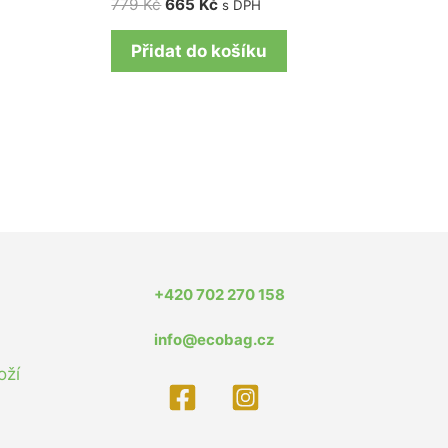
779
Kč
665
Kč
s DPH
Přidat do košíku
+420 702 270 158
info@ecobag.cz
oží