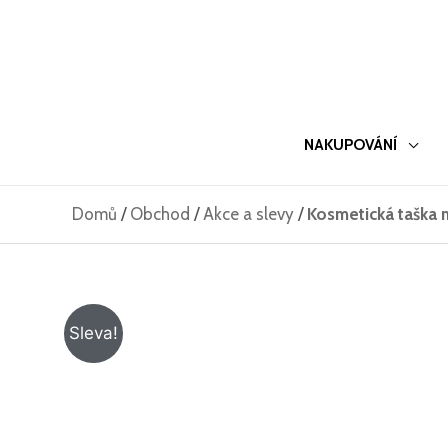
Přeskočit
na
obsah
NAKUPOVÁNÍ
Domů
/
Obchod
/
Akce a slevy
/
Kosmetická taška 
Sleva!