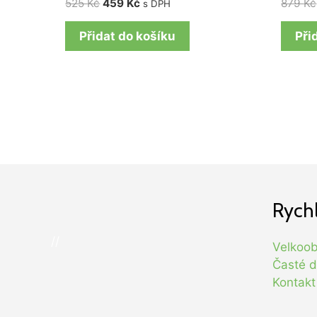
525
Kč
459
Kč
879
Kč
s DPH
Přidat do košíku
Při
Rych
//
Velkoo
Časté d
Kontakt