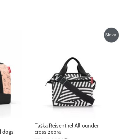
Původní
Aktuální
Sleva!
cena
cena
byla:
je:
779 Kč.
665 Kč.
Taška Reisenthel Allrounder
d dogs
cross zebra