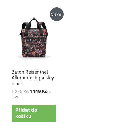
Původní
Aktuální
Sleva!
cena
cena
byla:
je:
1
1
275 Kč.
149 Kč.
Batoh Reisenthel
Allrounder R paisley
black
1 275
Kč
1 149
Kč
s
DPH
Přidat do
košíku