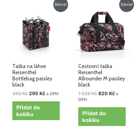
Původní
Aktuální
Původní
Aktuální
Sleva!
Sleva!
cena
cena
cena
cena
byla:
je:
byla:
je:
355 Kč.
295 Kč.
1
820 Kč.
025 Kč.
Taška na láhve
Cestovní taška
Reisenthel
Reisenthel
Bottlebag paisley
Allrounder M paisley
black
black
355
Kč
295
Kč
1 025
Kč
820
Kč
s DPH
s
DPH
Přidat do
Přidat do
košíku
košíku