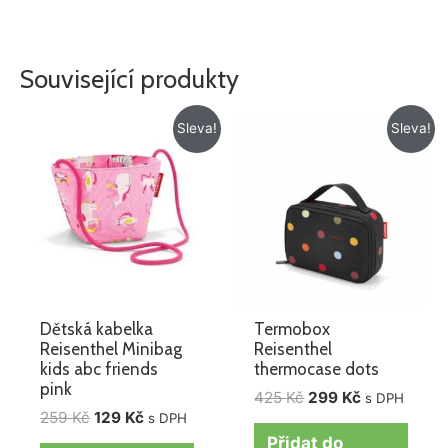
Související produkty
Původní
Aktuální
Původní
Aktuální
Sleva!
Sleva!
cena
cena
cena
cena
byla:
je:
byla:
je:
259 Kč.
129 Kč.
425 Kč.
299 Kč.
Dětská kabelka
Termobox
Reisenthel Minibag
Reisenthel
kids abc friends
thermocase dots
pink
425
Kč
299
Kč
s DPH
259
Kč
129
Kč
s DPH
Přidat do