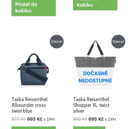
Přidat do
košíku
košíku
Původní
Aktuální
Původní
Aktuální
Sleva!
Sleva!
cena
cena
cena
cena
byla:
je:
byla:
je:
879 Kč.
665 Kč.
885 Kč.
695 Kč.
DOČASNĚ
NEDOSTUPNÉ
Taška Reisenthel
Taška Reisenthel
Allrounder cross
Shopper XL twist
twist blue
silver
879
Kč
665
Kč
885
Kč
695
Kč
s DPH
s DPH