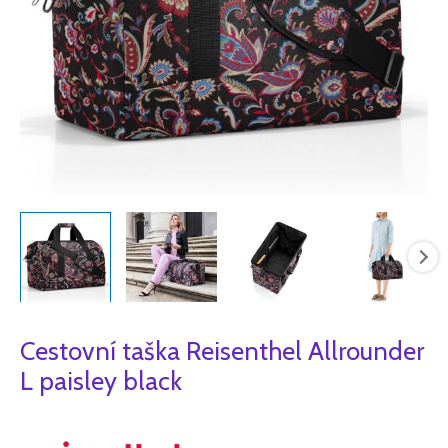
Cestovní taška Reisenthel Allrounder
L paisley black