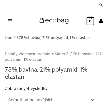
Přeskočit
Hled
na
Main
obsah
0
Menu
Domů
/
78% bavlna, 21% polyamid, 1% elastan
Seřazeno
od
Domů
/ Vlastnost produktu: Materiál / 78% bavlna, 21%
nejnovějších
polyamid, 1% elastan
78% bavlna, 21% polyamid, 1%
elastan
Zobrazeny 4 výsledky