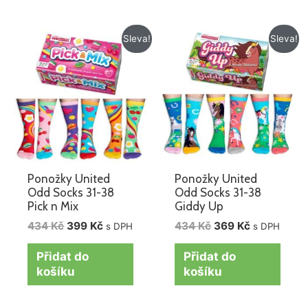
Původní
Aktuální
Původní
Aktuální
Sleva!
Sleva!
cena
cena
cena
cena
byla:
je:
byla:
je:
434 Kč.
399 Kč.
434 Kč.
369 Kč.
Ponožky United
Ponožky United
Odd Socks 31-38
Odd Socks 31-38
Pick n Mix
Giddy Up
434
Kč
399
Kč
434
Kč
369
Kč
s DPH
s DPH
Přidat do
Přidat do
košíku
košíku