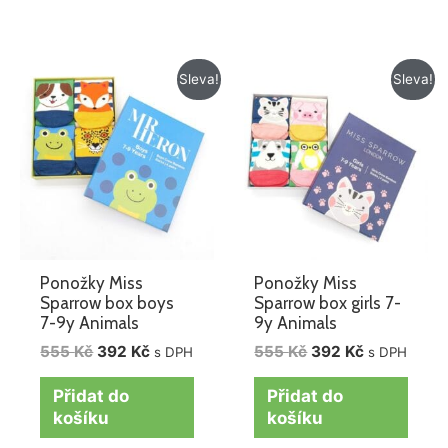
Původní
Aktuální
Původní
Aktuální
Sleva!
Sleva!
cena
cena
cena
cena
byla:
je:
byla:
je:
555 Kč.
392 Kč.
555 Kč.
392 Kč.
Ponožky Miss
Ponožky Miss
Sparrow box boys
Sparrow box girls 7-
7-9y Animals
9y Animals
555
Kč
392
Kč
555
Kč
392
Kč
s DPH
s DPH
Přidat do
Přidat do
košíku
košíku