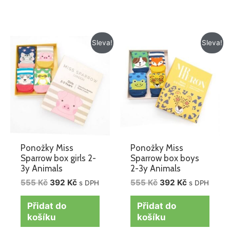
Původní
Aktuální
Původní
Aktuální
Sleva!
Sleva!
cena
cena
cena
cena
byla:
je:
byla:
je:
555 Kč.
392 Kč.
555 Kč.
392 Kč.
Ponožky Miss
Ponožky Miss
Sparrow box girls 2-
Sparrow box boys
3y Animals
2-3y Animals
555
Kč
392
Kč
555
Kč
392
Kč
s DPH
s DPH
Přidat do
Přidat do
košíku
košíku