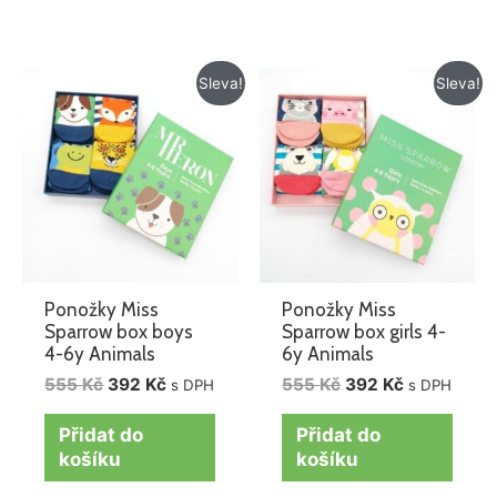
Původní
Aktuální
Původní
Aktuální
Sleva!
Sleva!
cena
cena
cena
cena
byla:
je:
byla:
je:
555 Kč.
392 Kč.
555 Kč.
392 Kč.
Ponožky Miss
Ponožky Miss
Sparrow box boys
Sparrow box girls 4-
4-6y Animals
6y Animals
555
Kč
392
Kč
555
Kč
392
Kč
s DPH
s DPH
Přidat do
Přidat do
košíku
košíku