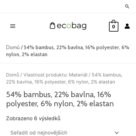
Přeskočit
Hled
na
Main
obsah
0
Menu
Domů
/
54% bambus, 22% bavlna, 16% polyester, 6%
nylon, 2% elastan
Seřazeno
od
Domů
/ Vlastnost produktu: Materiál / 54% bambus,
nejnovějších
22% bavlna, 16% polyester, 6% nylon, 2% elastan
54% bambus, 22% bavlna, 16%
polyester, 6% nylon, 2% elastan
Zobrazeno 6 výsledků