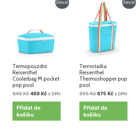
Původní
Aktuální
Původní
Aktuální
Sleva!
Sleva!
cena
cena
cena
cena
byla:
je:
byla:
je:
645 Kč.
469 Kč.
855 Kč.
675 Kč.
Termopouzdro
Termotaška
Reisenthel
Reisenthel
Coolerbag M pocket
Thermoshopper pop
pop pool
pool
645
Kč
469
Kč
855
Kč
675
Kč
s DPH
s DPH
Přidat do
Přidat do
košíku
košíku