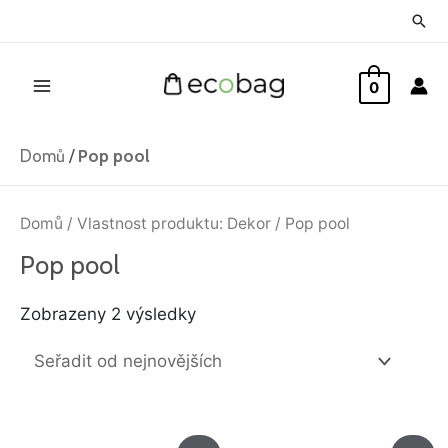
Přeskočit
Hled
na
Main
obsah
0
Menu
Domů
/
Pop pool
Seřazeno
od
Domů
/ Vlastnost produktu: Dekor / Pop pool
nejnovějších
Pop pool
Zobrazeny 2 výsledky