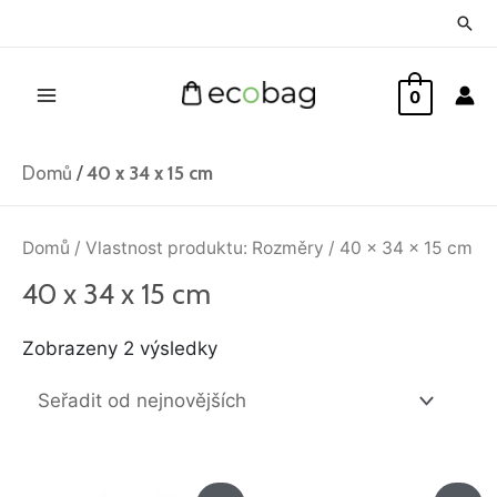
Přeskočit
Hled
na
Main
obsah
0
Menu
Domů
/
40 x 34 x 15 cm
Seřazeno
od
Domů
/ Vlastnost produktu: Rozměry / 40 x 34 x 15 cm
nejnovějších
40 x 34 x 15 cm
Zobrazeny 2 výsledky