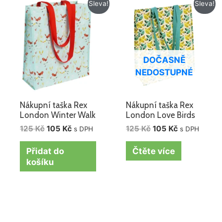
Původní
Aktuální
Původní
Aktuální
Sleva!
Sleva!
cena
cena
cena
cena
byla:
je:
byla:
je:
125 Kč.
105 Kč.
125 Kč.
105 Kč.
DOČASNĚ
NEDOSTUPNÉ
Nákupní taška Rex
Nákupní taška Rex
London Winter Walk
London Love Birds
125
Kč
105
Kč
125
Kč
105
Kč
s DPH
s DPH
Přidat do
Čtěte více
košíku