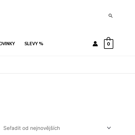
Hledat
OVINKY
SLEVY %
0