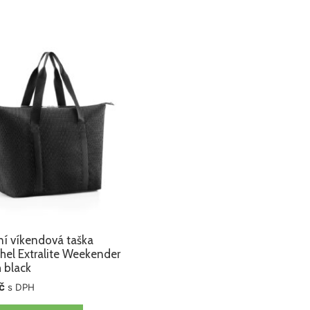
ní víkendová taška
hel Extralite Weekender
 black
č
s DPH