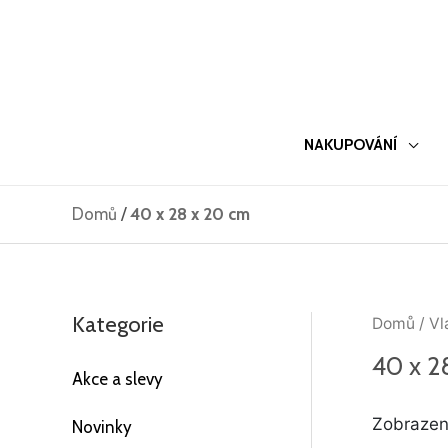
Přeskočit
na
obsah
NAKUPOVÁNÍ
Domů
/
40 x 28 x 20 cm
Kategorie
Domů
/ Vl
40 x 2
Akce a slevy
Zobrazen
Novinky