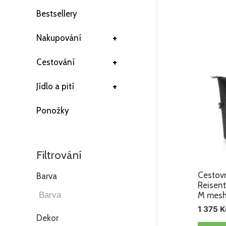
Bestsellery
+
Nakupování
+
Cestování
+
Jídlo a pití
Ponožky
Filtrování
Cestov
Barva
Reisent
M mesh
1 375
K
Dekor