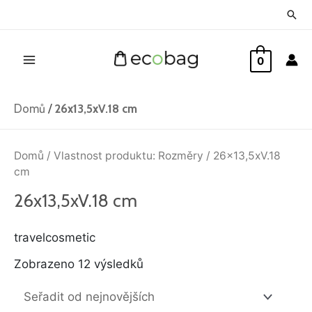
Přeskočit
Hled
na
Main
obsah
0
Menu
Domů
/
26x13,5xV.18 cm
Seřazeno
od
Domů
/ Vlastnost produktu: Rozměry / 26x13,5xV.18
nejnovějších
cm
26x13,5xV.18 cm
travelcosmetic
Zobrazeno 12 výsledků