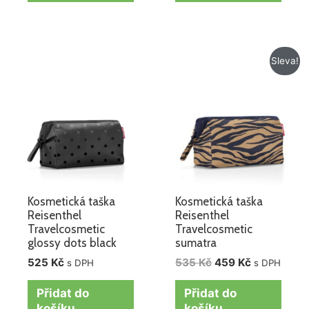
Původní
Aktuální
Sleva!
cena
cena
byla:
je:
535 Kč.
459 Kč.
Kosmetická taška
Kosmetická taška
Reisenthel
Reisenthel
Travelcosmetic
Travelcosmetic
glossy dots black
sumatra
525
Kč
535
Kč
459
Kč
s DPH
s DPH
Přidat do
Přidat do
košíku
košíku