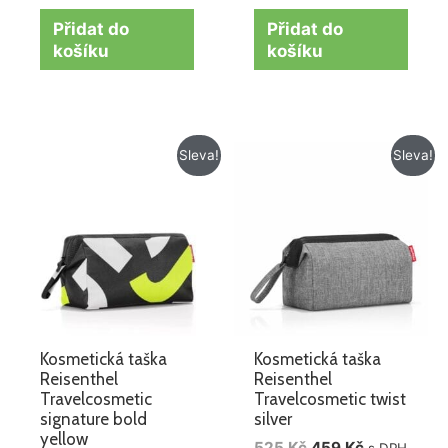
Přidat do
Přidat do
košíku
košíku
Původní
Aktuální
Původní
Aktuální
Sleva!
Sleva!
cena
cena
cena
cena
byla:
je:
byla:
je:
625 Kč.
395 Kč.
525 Kč.
459 Kč.
Kosmetická taška
Kosmetická taška
Reisenthel
Reisenthel
Travelcosmetic
Travelcosmetic twist
signature bold
silver
yellow
525
Kč
459
Kč
s DPH