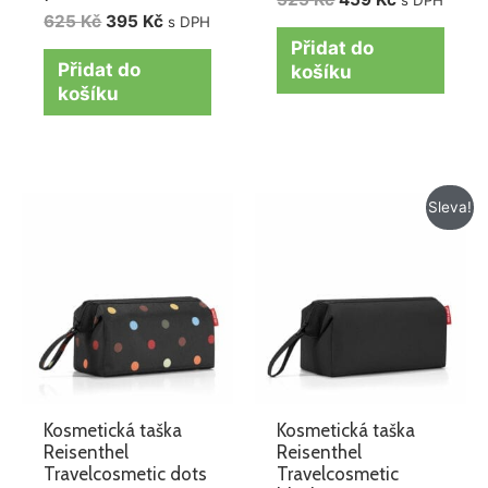
625
Kč
395
Kč
s DPH
Přidat do
Přidat do
košíku
košíku
Původní
Aktuální
Sleva!
cena
cena
byla:
je:
525 Kč.
425 Kč.
Kosmetická taška
Kosmetická taška
Reisenthel
Reisenthel
Travelcosmetic dots
Travelcosmetic