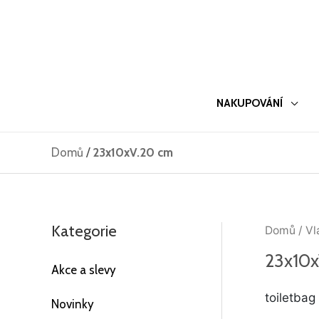
Přeskočit
na
obsah
NAKUPOVÁNÍ
Domů
/
23x10xV.20 cm
Kategorie
Domů
/ Vl
23x10
Akce a slevy
toiletbag
Novinky