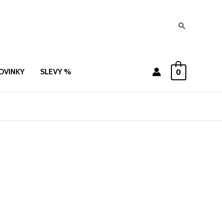
Hledat
OVINKY
SLEVY %
0