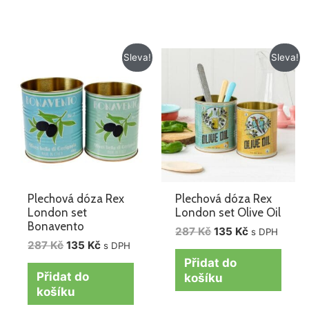
Původní
Aktuální
Původní
Aktuální
Sleva!
Sleva!
cena
cena
cena
cena
byla:
je:
byla:
je:
287 Kč.
135 Kč.
287 Kč.
135 Kč.
Plechová dóza Rex
Plechová dóza Rex
London set
London set Olive Oil
Bonavento
287
Kč
135
Kč
s DPH
287
Kč
135
Kč
s DPH
Přidat do
Přidat do
košíku
košíku