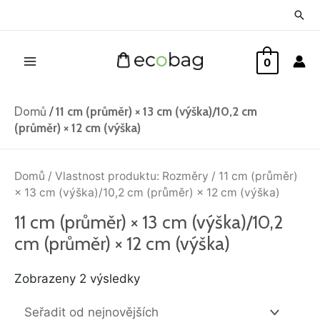
Přeskočit
Hled
na
Main
obsah
0
Menu
Domů
/
11 cm (průměr) × 13 cm (výška)/10,2 cm
(průměr) × 12 cm (výška)
Seřazeno
od
Domů
/ Vlastnost produktu: Rozměry / 11 cm (průměr)
nejnovějších
× 13 cm (výška)/10,2 cm (průměr) × 12 cm (výška)
11 cm (průměr) × 13 cm (výška)/10,2
cm (průměr) × 12 cm (výška)
Zobrazeny 2 výsledky