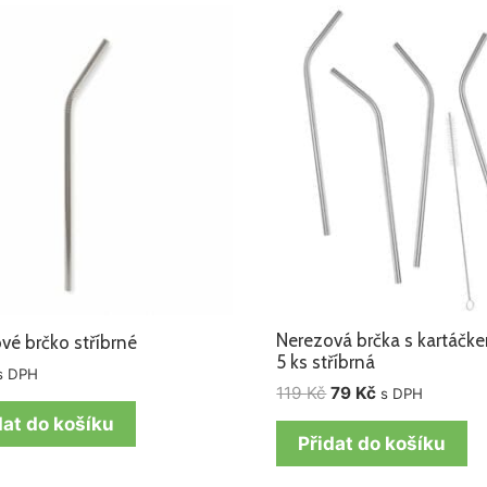
Původní
Aktuální
cena
cena
byla:
je:
119 Kč.
79 Kč.
Nerezová brčka s kartáčk
vé brčko stříbrné
5 ks stříbrná
s DPH
119
Kč
79
Kč
s DPH
dat do košíku
Přidat do košíku