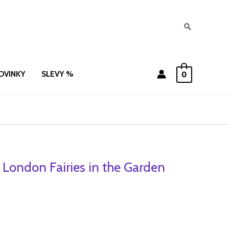
Hledat
OVINKY
SLEVY %
0
London Fairies in the Garden
í
ktuální
ena
e:
.
8 Kč.