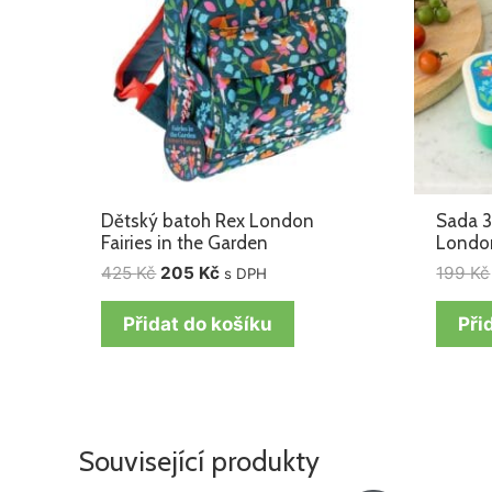
Dětský batoh Rex London
Sada 3
Fairies in the Garden
London
425
Kč
205
Kč
199
Kč
s DPH
Přidat do košíku
Při
Související produkty