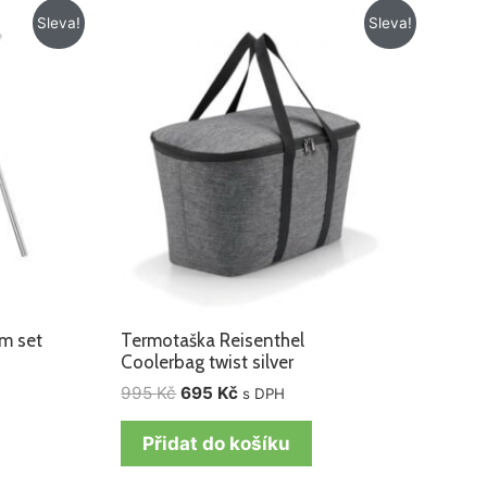
Původní
Aktuální
Sleva!
Sleva!
cena
cena
byla:
je:
995 Kč.
695 Kč.
em set
Termotaška Reisenthel
Coolerbag twist silver
995
Kč
695
Kč
s DPH
Přidat do košíku