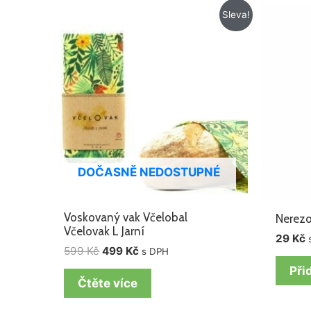
Původní
Aktuální
Sleva!
cena
cena
byla:
je:
599 Kč.
499 Kč.
DOČASNĚ NEDOSTUPNÉ
Voskovaný vak Včelobal
Nerezo
Včelovak L Jarní
29
Kč
599
Kč
499
Kč
s DPH
Při
Čtěte více