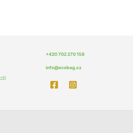
+420 702 270 158
info@ecobag.cz
oží