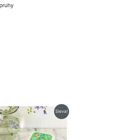
opruhy
Původní
Aktuální
Sleva!
cena
cena
byla:
je:
199 Kč.
159 Kč.