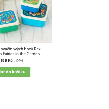
 svačinových boxů Rex
 Fairies in the Garden
159
Kč
s DPH
dat do košíku