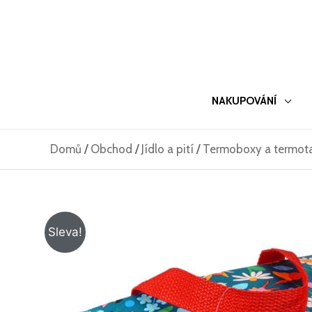
Přeskočit
na
obsah
NAKUPOVÁNÍ
Domů
/
Obchod
/
Jídlo a pití
/
Termoboxy a termot
Sleva!