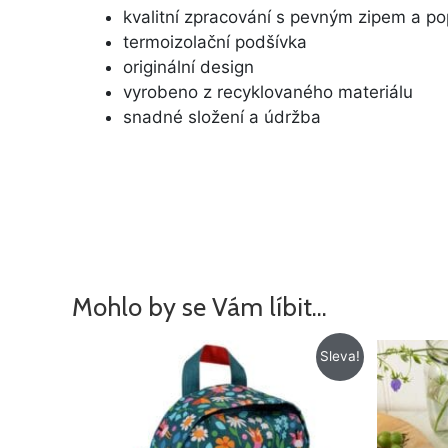
kvalitní zpracování s pevným zipem a p
termoizolační podšívka
originální design
vyrobeno z recyklovaného materiálu
snadné složení a údržba
Mohlo by se Vám líbit…
Původní
Aktuální
Sleva!
cena
cena
byla:
je:
425 Kč.
205 Kč.