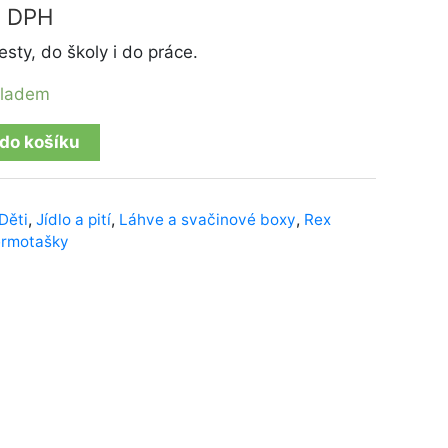
s DPH
sty, do školy i do práce.
kladem
 do košíku
Děti
,
Jídlo a pití
,
Láhve a svačinové boxy
,
Rex
ermotašky