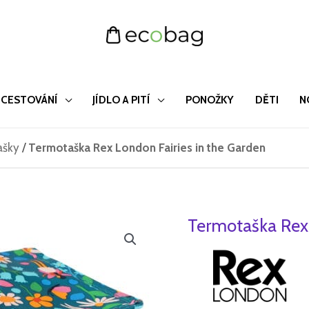
CESTOVÁNÍ
JÍDLO A PITÍ
PONOŽKY
DĚTI
N
ašky
/
Termotaška Rex London Fairies in the Garden
Termotaška Rex 
Termotaška
Původn
A
Rex
cena
c
London
Fairies
byla:
j
in
148 Kč
9