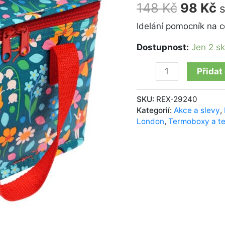
the
148
Kč
98
Kč
Garden
množství
Idelání pomocník na ce
Dostupnost:
Jen 2 s
Přidat
SKU:
REX-29240
Kategorií:
Akce a slevy
,
London
,
Termoboxy a t