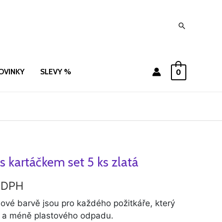
Hledat
OVINKY
SLEVY %
0
s kartáčkem set 5 ks zlatá
í
ktuální
ena
 DPH
:
ové barvě jsou pro každého požitkáře, který
du a méně plastového odpadu.
9 Kč.