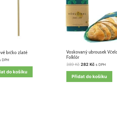
Voskovaný ubrousek Včel
vé brčko zlaté
Folklór
s DPH
389
Kč
282
Kč
s DPH
dat do košíku
Přidat do košíku