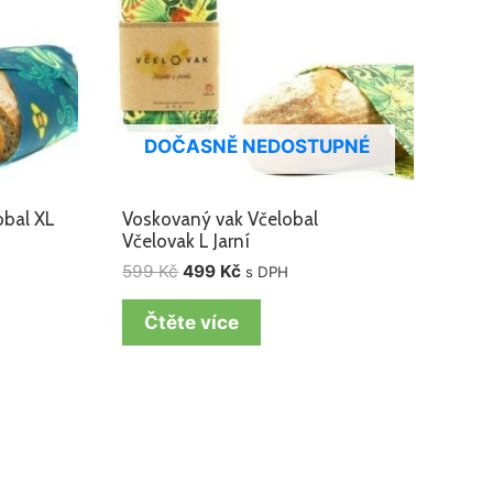
DOČASNĚ NEDOSTUPNÉ
obal XL
Voskovaný vak Včelobal
Včelovak L Jarní
599
Kč
499
Kč
s DPH
Čtěte více