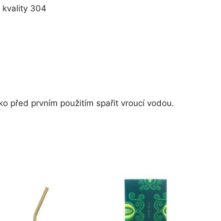
 kvality 304
o před prvním použitím spařit vroucí vodou.
Původní
Aktuální
cena
cena
byla:
je:
389 Kč.
282 Kč.