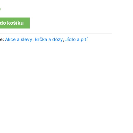
m
 do košíku
ie:
Akce a slevy
,
Brčka a dózy
,
Jídlo a pití