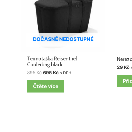
DOČASNĚ NEDOSTUPNÉ
Termotaška Reisenthel
Nerezo
Coolerbag black
29
Kč
895
Kč
695
Kč
s DPH
Při
Čtěte více