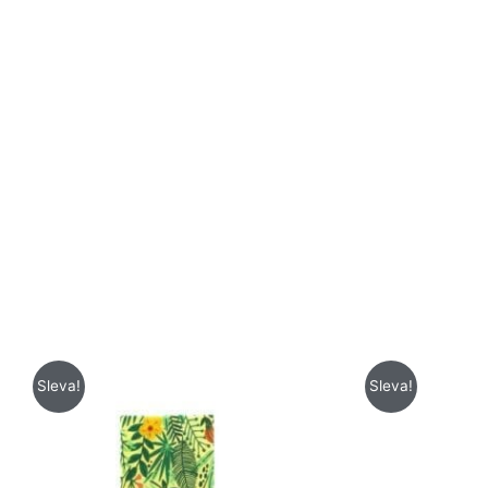
Původní
Aktuální
Sleva!
Sleva!
cena
cena
byla:
je:
599 Kč.
499 Kč.