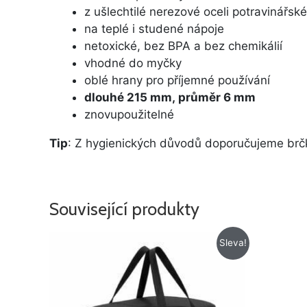
z ušlechtilé nerezové oceli potravinářské
na teplé i studené nápoje
netoxické, bez BPA a bez chemikálií
vhodné do myčky
oblé hrany pro příjemné používání
dlouhé 215 mm, průměr 6 mm
znovupoužitelné
Tip
: Z hygienických důvodů doporučujeme brčk
Související produkty
Původní
Aktuální
Sleva!
cena
cena
byla:
je:
895 Kč.
695 Kč.