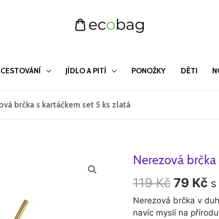
CESTOVÁNÍ
JÍDLO A PITÍ
PONOŽKY
DĚTI
N
vá brčka s kartáčkem set 5 ks zlatá
Nerezová brčka 
Nerezová
Původn
A
brčka
cena
c
119
Kč
79
Kč
s
s
kartáčkem
byla:
je
Nerezová brčka v duh
set
navíc myslí na příro
119 Kč.
7