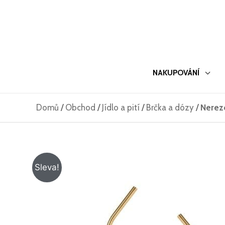
Přeskočit
na
obsah
NAKUPOVÁNÍ
Domů
/
Obchod
/
Jídlo a pití
/
Brčka a dózy
/
Nerezo
Sleva!