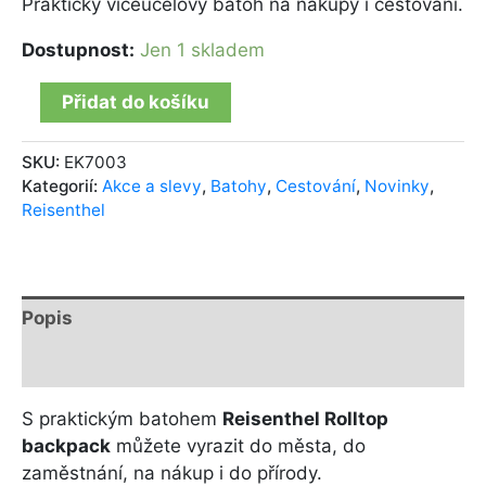
Praktický víceúčelový batoh na nákupy i cestování.
Dostupnost:
Jen 1 skladem
Přidat do košíku
SKU:
EK7003
Kategorií:
Akce a slevy
,
Batohy
,
Cestování
,
Novinky
,
Reisenthel
Popis
Další informace
S praktickým batohem
Reisenthel Rolltop
backpack
můžete vyrazit do města, do
zaměstnání, na nákup i do přírody.