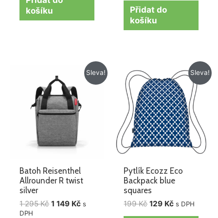
Přidat do
Přidat do
košíku
košíku
Původní
Aktuální
Původní
Aktuální
Sleva!
Sleva!
cena
cena
cena
cena
byla:
je:
byla:
je:
1
1
199 Kč.
129 Kč.
295 Kč.
149 Kč.
Batoh Reisenthel
Pytlík Ecozz Eco
Allrounder R twist
Backpack blue
silver
squares
1 295
Kč
1 149
Kč
199
Kč
129
Kč
s
s DPH
DPH