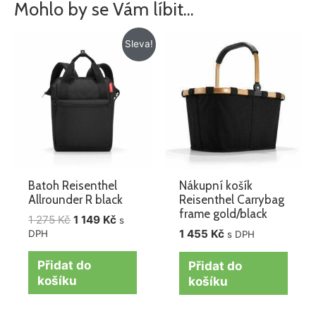
Mohlo by se Vám líbit…
Původní
Aktuální
Sleva!
cena
cena
byla:
je:
1
1
275 Kč.
149 Kč.
Batoh Reisenthel
Nákupní košík
Allrounder R black
Reisenthel Carrybag
frame gold/black
1 275
Kč
1 149
Kč
s
1 455
Kč
DPH
s DPH
Přidat do
Přidat do
košíku
košíku