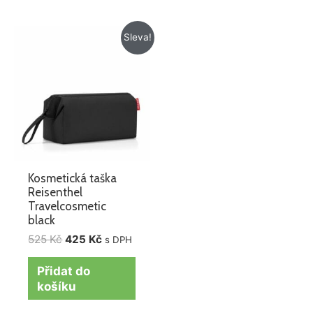
Původní
Aktuální
Sleva!
cena
cena
byla:
je:
525 Kč.
425 Kč.
Kosmetická taška
Reisenthel
Travelcosmetic
black
525
Kč
425
Kč
s DPH
Přidat do
košíku