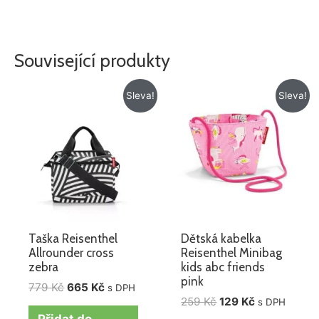
Související produkty
Původní
Aktuální
Původní
Aktuální
Sleva!
Sleva!
cena
cena
cena
cena
byla:
je:
byla:
je:
779 Kč.
665 Kč.
259 Kč.
129 Kč.
Taška Reisenthel
Dětská kabelka
Allrounder cross
Reisenthel Minibag
zebra
kids abc friends
pink
779
Kč
665
Kč
s DPH
259
Kč
129
Kč
s DPH