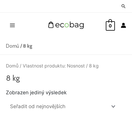
Přeskočit
Hled
na
Main
obsah
0
Menu
Domů
/
8 kg
Domů
/ Vlastnost produktu: Nosnost / 8 kg
8 kg
Zobrazen jediný výsledek