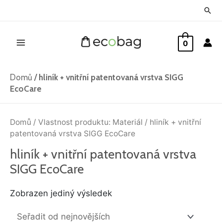
Přeskočit
Hled
na
Main
obsah
0
Menu
Domů
/
hliník + vnitřní patentovaná vrstva SIGG
EcoCare
Domů
/ Vlastnost produktu: Materiál / hliník + vnitřní
patentovaná vrstva SIGG EcoCare
hliník + vnitřní patentovaná vrstva
SIGG EcoCare
Zobrazen jediný výsledek