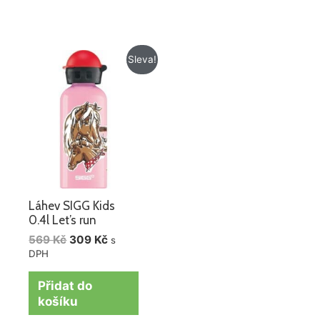
Původní
Aktuální
Sleva!
cena
cena
byla:
je:
569 Kč.
309 Kč.
Láhev SIGG Kids
0.4l Let’s run
569
Kč
309
Kč
s
DPH
Přidat do
košíku