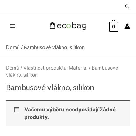
Přeskočit
Hled
na
Main
obsah
0
Menu
Domů
/
Bambusové vlákno, silikon
Domů
/ Vlastnost produktu: Materiál / Bambusové
vlákno, silikon
Bambusové vlákno, silikon
Vašemu výběru neodpovídají žádné
produkty.