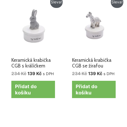
Původní
Aktuální
Původní
Aktuální
Sleva!
Sleva!
cena
cena
cena
cena
byla:
je:
byla:
je:
234 Kč.
139 Kč.
234 Kč.
139 Kč.
Keramická krabička
Keramická krabička
CGB s králíčkem
CGB se žirafou
234
Kč
139
Kč
234
Kč
139
Kč
s DPH
s DPH
Přidat do
Přidat do
košíku
košíku