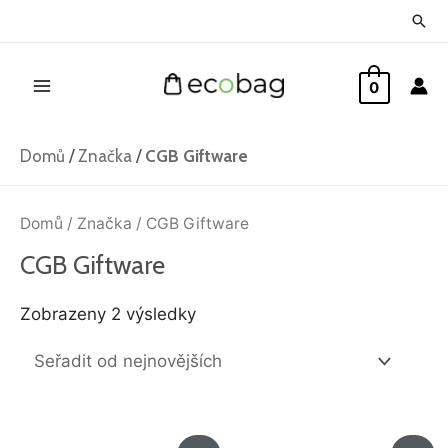
Přeskočit
Hled
na
Main
obsah
0
Menu
Domů
/
Značka
/
CGB Giftware
Seřazeno
od
Domů
/
Značka
/ CGB Giftware
nejnovějších
CGB Giftware
Zobrazeny 2 výsledky