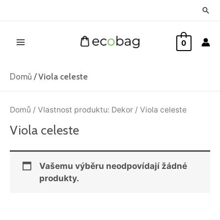
Přeskočit
Hled
na
Main
obsah
0
Menu
Domů
/
Viola celeste
Domů
/ Vlastnost produktu: Dekor / Viola celeste
Viola celeste
Vašemu výběru neodpovídají žádné
produkty.