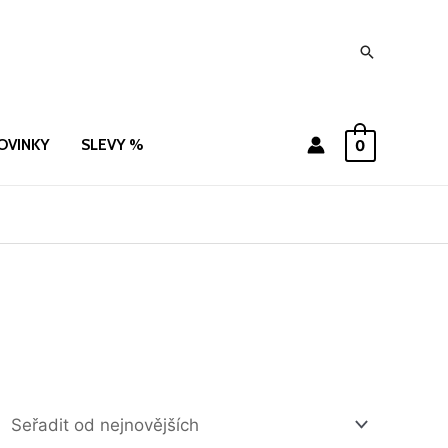
Hledat
OVINKY
SLEVY %
0