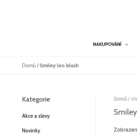
Přeskočit
na
obsah
NAKUPOVÁNÍ
Domů
/
Smiley leo blush
Kategorie
Domů
/ Vl
Smiley
Akce a slevy
Zobrazen
Novinky