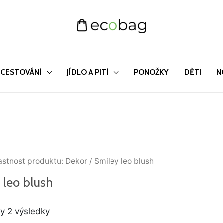
CESTOVÁNÍ
JÍDLO A PITÍ
PONOŽKY
DĚTI
N
Seřazeno
astnost produktu: Dekor / Smiley leo blush
od
nejnovějších
 leo blush
y 2 výsledky