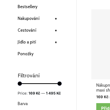
Bestsellery
+
Nakupování
+
Cestování
+
Jídlo a pití
Ponožky
Filtrování
Nákupní
maxi sh
Price:
169 Kč
—
1 495 Kč
169
Kč
Barva
Přid