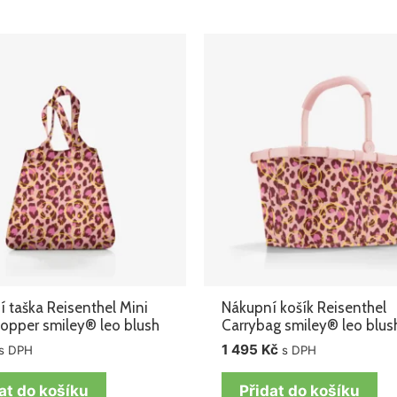
 taška Reisenthel Mini
Nákupní košík Reisenthel
opper smiley® leo blush
Carrybag smiley® leo blus
1 495
Kč
s DPH
s DPH
at do košíku
Přidat do košíku