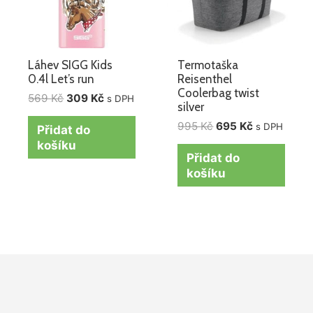
Láhev SIGG Kids
Termotaška
0.4l Let’s run
Reisenthel
Coolerbag twist
569
Kč
309
Kč
s DPH
silver
995
Kč
695
Kč
s DPH
Přidat do
košíku
Přidat do
košíku