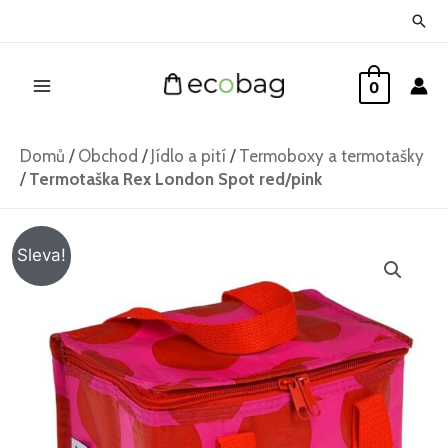
Přeskočit
Hled
na
Main
obsah
0
Menu
Domů
/
Obchod
/
Jídlo a pití
/
Termoboxy a termotašky
/
Termotaška Rex London Spot red/pink
Termotaška
Původní
Aktuální
Sleva!
Rex
cena
cena
London
Spot
byla:
je:
red/pink
148 Kč.
98 Kč.
množství