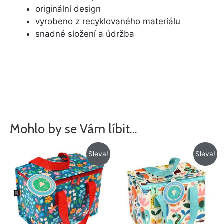
originální design
vyrobeno z recyklovaného materiálu
snadné složení a údržba
Mohlo by se Vám líbit…
Původní
Aktuální
Původní
Aktuální
Sleva!
Sleva!
cena
cena
cena
cena
byla:
je:
byla:
je:
148 Kč.
98 Kč.
148 Kč.
98 Kč.