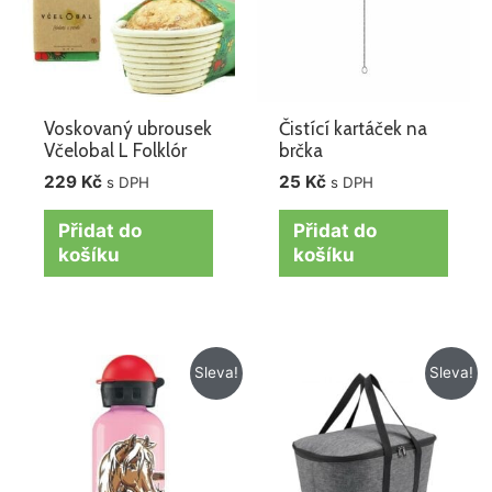
Voskovaný ubrousek
Čistící kartáček na
Včelobal L Folklór
brčka
229
Kč
25
Kč
s DPH
s DPH
Přidat do
Přidat do
košíku
košíku
Původní
Aktuální
Původní
Aktuální
Sleva!
Sleva!
cena
cena
cena
cena
byla:
je:
byla:
je:
569 Kč.
309 Kč.
995 Kč.
695 Kč.