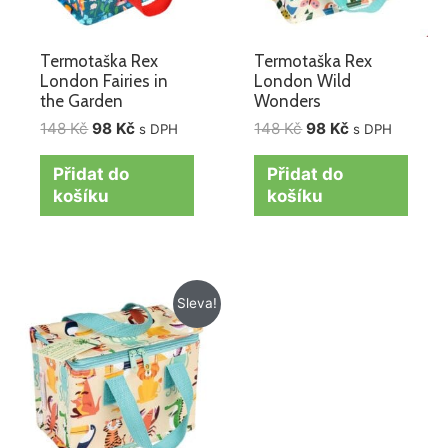
Termotaška Rex
Termotaška Rex
London Fairies in
London Wild
the Garden
Wonders
148
Kč
98
Kč
148
Kč
98
Kč
s DPH
s DPH
Přidat do
Přidat do
košíku
košíku
Původní
Aktuální
Sleva!
cena
cena
byla:
je:
148 Kč.
98 Kč.