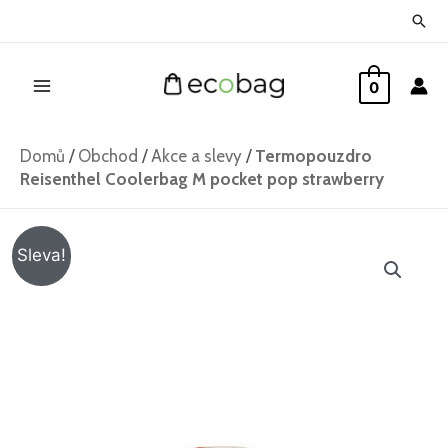
Přeskočit
Hled
na
Main
obsah
0
Menu
Domů
/
Obchod
/
Akce a slevy
/
Termopouzdro
Reisenthel Coolerbag M pocket pop strawberry
Termopouzdro
Původní
Aktuální
Sleva!
Reisenthel
cena
cena
Coolerbag
M
byla:
je:
pocket
645 Kč.
469 Kč.
pop
strawberry
množství