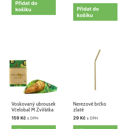
Přidat do
Přidat do
košíku
košíku
Voskovaný ubrousek
Nerezové brčko
Včelobal M Zvířátka
zlaté
159
Kč
29
Kč
s DPH
s DPH