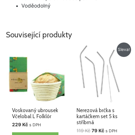
Voděodolný
Související produkty
Původní
Aktuální
Sleva!
cena
cena
byla:
je:
119 Kč.
79 Kč.
Voskovaný ubrousek
Nerezová brčka s
Včelobal L Folklór
kartáčkem set 5 ks
stříbrná
229
Kč
s DPH
119
Kč
79
Kč
s DPH