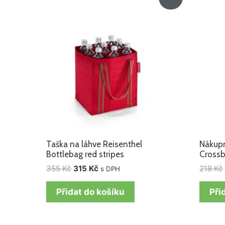
cena
cena
byla:
je:
355 Kč.
315 Kč.
Taška na láhve Reisenthel
Nákupn
Bottlebag red stripes
Crossb
355
Kč
315
Kč
218
Kč
s DPH
Přidat do košíku
Při