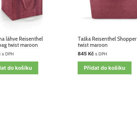
na láhve Reisenthel
Taška Reisenthel Shopper
bag twist maroon
twist maroon
č
845
Kč
s DPH
s DPH
dat do košíku
Přidat do košíku