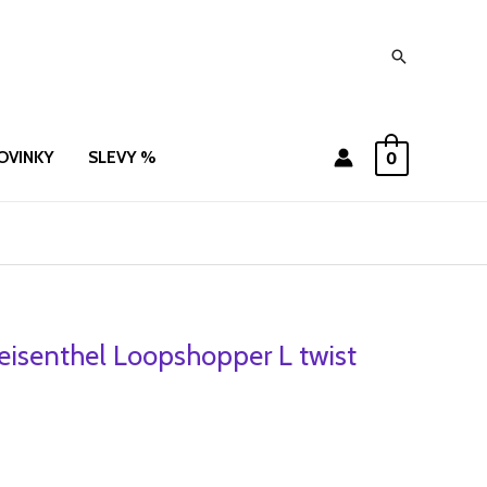
Hledat
OVINKY
SLEVY %
0
eisenthel Loopshopper L twist