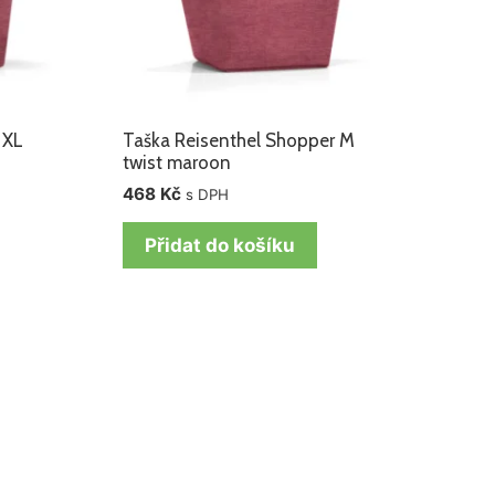
 XL
Taška Reisenthel Shopper M
twist maroon
468
Kč
s DPH
Přidat do košíku