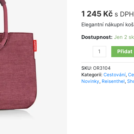
twist
maroon
1 245
Kč
s DPH
množství
Elegantní nákupní koší
Dostupnost:
Jen 2 s
Přidat
SKU:
OR3104
Kategorií:
Cestování
,
Ce
Novinky
,
Reisenthel
,
Sh