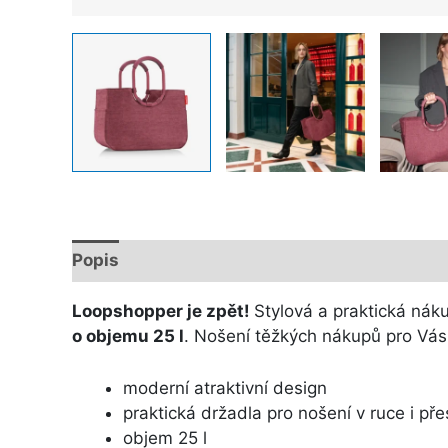
Popis
Další informace
Loopshopper je zpět!
Stylová a praktická nák
o objemu 25 l
. Nošení těžkých nákupů pro Vás
moderní atraktivní design
praktická držadla pro nošení v ruce i př
objem 25 l