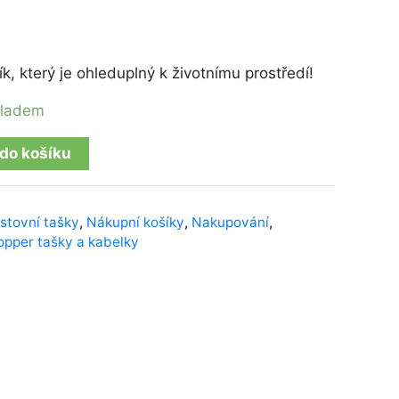
k, který je ohleduplný k životnímu prostředí!
kladem
 do košíku
stovní tašky
,
Nákupní košíky
,
Nakupování
,
opper tašky a kabelky