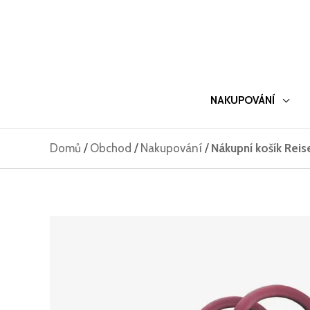
Přeskočit
na
obsah
NAKUPOVÁNÍ
Domů
/
Obchod
/
Nakupování
/
Nákupní košík Rei