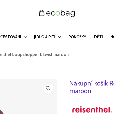
CESTOVÁNÍ
JÍDLO A PITÍ
PONOŽKY
DĚTI
N
senthel Loopshopper L twist maroon
Nákupní košík R
Nákupní
košík
maroon
Reisenthel
Loopshopper
L