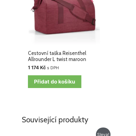
Cestovní taška Reisenthel
Allrounder L twist maroon
1 174
Kč
s DPH
Přidat do košíku
Související produkty
Původní
Aktuální
Sleva!