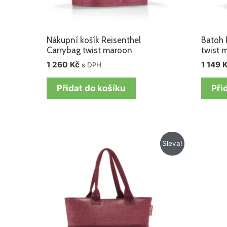
Nákupní košík Reisenthel
Batoh 
Carrybag twist maroon
twist 
1 260
Kč
1 149
s DPH
Přidat do košíku
Při
Původní
Aktuální
Sleva!
cena
cena
byla:
je:
715 Kč.
575 Kč.