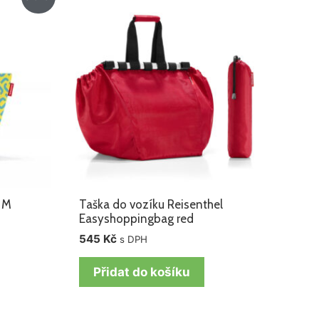
r M
Taška do vozíku Reisenthel
Easyshoppingbag red
545
Kč
s DPH
Přidat do košíku