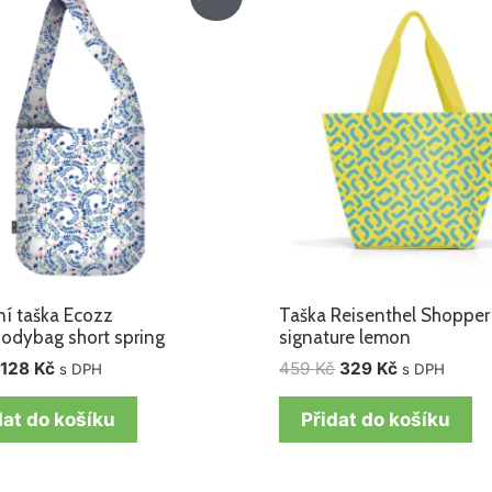
cena
cena
cena
cena
byla:
je:
byla:
je:
218 Kč.
128 Kč.
459 Kč.
329 Kč.
í taška Ecozz
Taška Reisenthel Shoppe
odybag short spring
signature lemon
128
Kč
459
Kč
329
Kč
s DPH
s DPH
dat do košíku
Přidat do košíku