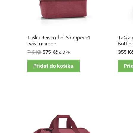
Taška Reisenthel Shopper e1
Taška 
twist maroon
Bottle
715
Kč
575
Kč
355
K
s DPH
Přidat do košíku
Při