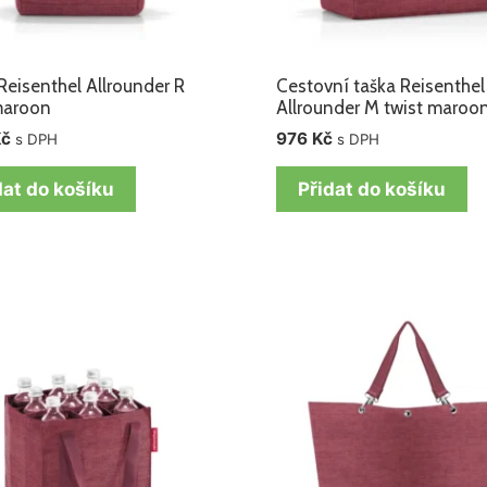
Reisenthel Allrounder R
Cestovní taška Reisenthel
maroon
Allrounder M twist maroo
Kč
976
Kč
s DPH
s DPH
dat do košíku
Přidat do košíku