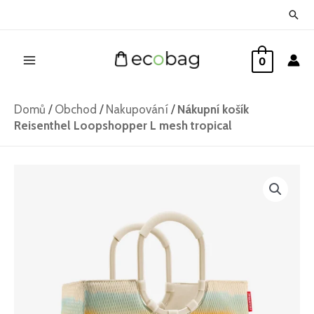
Přeskočit
Hled
na
Main
obsah
0
Menu
Domů
/
Obchod
/
Nakupování
/
Nákupní košík
Reisenthel Loopshopper L mesh tropical
Nákupní
košík
Reisenthel
Loopshopper
L
mesh
tropical
množství