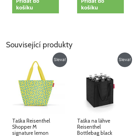
Přidat do
Přidat do
košíku
košíku
Související produkty
Původní
Aktuální
Původní
Aktuální
Sleva!
Sleva!
cena
cena
cena
cena
byla:
je:
byla:
je:
459 Kč.
329 Kč.
355 Kč.
315 Kč.
Taška Reisenthel
Taška na láhve
Shopper M
Reisenthel
signature lemon
Bottlebag black