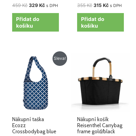
459
Kč
329
Kč
355
Kč
315
Kč
s DPH
s DPH
Přidat do
Přidat do
košíku
košíku
Původní
Aktuální
Sleva!
cena
cena
byla:
je:
218 Kč.
128 Kč.
Nákupní taška
Nákupní košík
Ecozz
Reisenthel Carrybag
Crossbodybag blue
frame gold/black