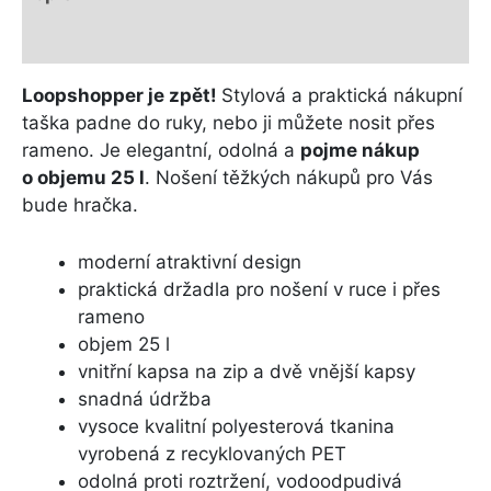
Další informace
Loopshopper je zpět!
Stylová a praktická nákupní
taška padne do ruky, nebo ji můžete nosit přes
rameno. Je elegantní, odolná a
pojme nákup
o objemu 25 l
. Nošení těžkých nákupů pro Vás
bude hračka.
moderní atraktivní design
praktická držadla pro nošení v ruce i přes
rameno
objem 25 l
vnitřní kapsa na zip a dvě vnější kapsy
snadná údržba
vysoce kvalitní polyesterová tkanina
vyrobená z recyklovaných PET
odolná proti roztržení, vodoodpudivá