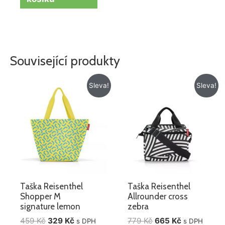
Související produkty
Původní
Aktuální
Původní
Aktuální
Sleva!
Sleva!
cena
cena
cena
cena
byla:
je:
byla:
je:
459 Kč.
329 Kč.
779 Kč.
665 Kč.
Taška Reisenthel
Taška Reisenthel
Shopper M
Allrounder cross
signature lemon
zebra
459
Kč
329
Kč
779
Kč
665
Kč
s DPH
s DPH