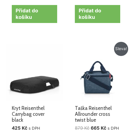
Přidat do
Přidat do
košíku
košíku
Původní
Aktuální
Sleva!
cena
cena
byla:
je:
879 Kč.
665 Kč.
Kryt Reisenthel
Taška Reisenthel
Carrybag cover
Allrounder cross
black
twist blue
425
Kč
879
Kč
665
Kč
s DPH
s DPH