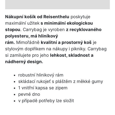
Další informace
Nákupní košík od Reisenthelu
poskytuje
maximální užitek
s minimální ekologickou
stopou
. Carrybag je vyroben
z recyklovaného
polyesteru, má hliníkový
rám.
Mimořádně
kvalitní a prostorný koš
je
stylovým doplňkem na nákupy i pikniky. Carrybag
si zamilujete pro jeho
lehkost, skladnost a
nádherný design.
robustní hlinikový rám
skládací rukojeť s pláštěm z měkké gumy
1 vnitřní kapsa se zipem
pevné dno
v případě potřeby lze složit