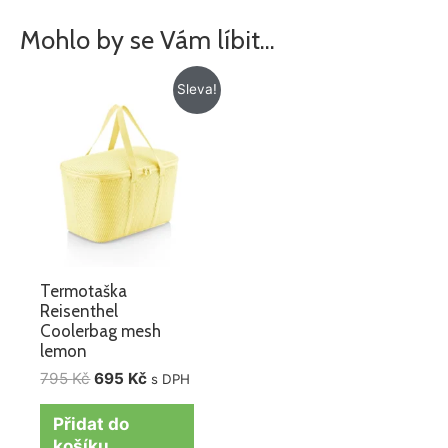
Mohlo by se Vám líbit…
Původní
Aktuální
Sleva!
cena
cena
byla:
je:
795 Kč.
695 Kč.
Termotaška
Reisenthel
Coolerbag mesh
lemon
795
Kč
695
Kč
s DPH
Přidat do
košíku