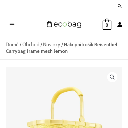
Přeskočit
Hled
na
Main
obsah
0
Menu
Domů
/
Obchod
/
Novinky
/
Nákupní košík Reisenthel
Carrybag frame mesh lemon
Nákupní
košík
Reisenthel
Carrybag
frame
mesh
lemon
množství