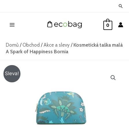
Přeskočit
Hled
na
Main
obsah
0
Menu
Domů
/
Obchod
/
Akce a slevy
/
Kosmetická taška malá
A Spark of Happiness Bornia
Kosmetická
Původní
Aktuální
Sleva!
taška
cena
cena
malá
A
byla:
je:
Spark
382 Kč.
292 Kč.
of
Happiness
Bornia
množství