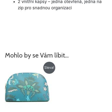
2 vnitřní kapsy – jedna otevřená, jedna na
zip pro snadnou organizaci
Mohlo by se Vám líbit…
Původní
Aktuální
Sleva!
cena
cena
byla:
je:
425 Kč.
345 Kč.