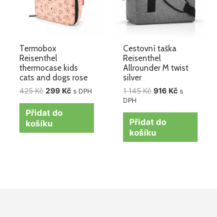
Termobox
Cestovní taška
Reisenthel
Reisenthel
thermocase kids
Allrounder M twist
cats and dogs rose
silver
425
Kč
299
Kč
1 145
Kč
916
Kč
s DPH
s
DPH
Přidat do
Přidat do
košíku
košíku