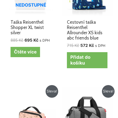
NEDOSTUPNÉ
Taška Reisenthel
Cestovní taška
Shopper XL twist
Reisenthel
silver
Allrounder XS kids
abc friends blue
885
Kč
695
Kč
s DPH
715
Kč
572
Kč
s DPH
Čtěte více
Přidat do
košíku
Původní
Aktuální
Původní
Aktuální
Sleva!
Sleva!
cena
cena
cena
cena
byla:
je:
byla:
je:
425 Kč.
299 Kč.
1
916 Kč.
145 Kč.