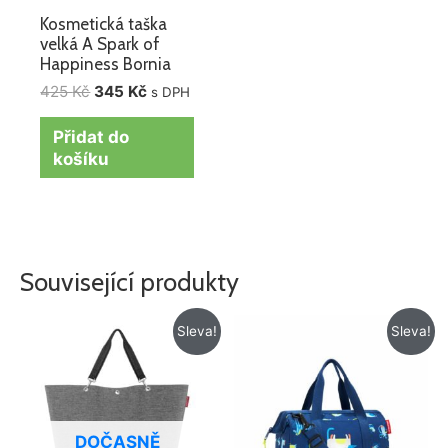
Kosmetická taška
velká A Spark of
Happiness Bornia
425
Kč
345
Kč
s DPH
Přidat do
košíku
Související produkty
Původní
Aktuální
Původní
Aktuální
Sleva!
Sleva!
cena
cena
cena
cena
byla:
je:
byla:
je:
885 Kč.
695 Kč.
715 Kč.
572 Kč.
DOČASNĚ