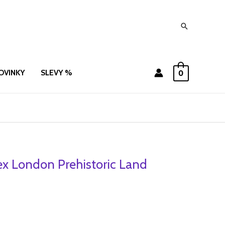
Hledat
OVINKY
SLEVY %
0
x London Prehistoric Land
ní
Aktuální
cena
je:
.
205 Kč.