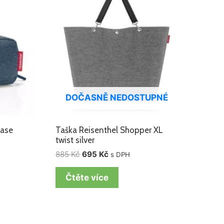
885 Kč.
695 Kč.
DOČASNĚ NEDOSTUPNÉ
case
Taška Reisenthel Shopper XL
twist silver
885
Kč
695
Kč
s DPH
Čtěte více