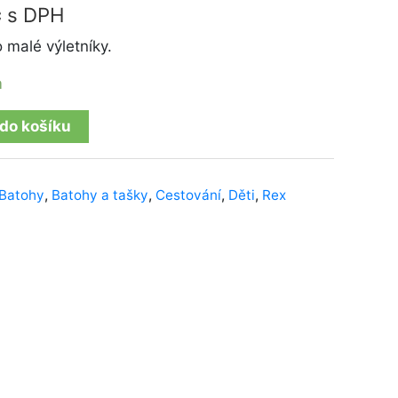
č
s DPH
 malé výletníky.
m
 do košíku
Batohy
,
Batohy a tašky
,
Cestování
,
Děti
,
Rex