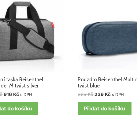
1
916 Kč.
329 Kč.
239 Kč.
145 Kč.
ní taška Reisenthel
Pouzdro Reisenthel Multi
der M twist silver
twist blue
č
916
Kč
329
Kč
239
Kč
s DPH
s DPH
dat do košíku
Přidat do košíku