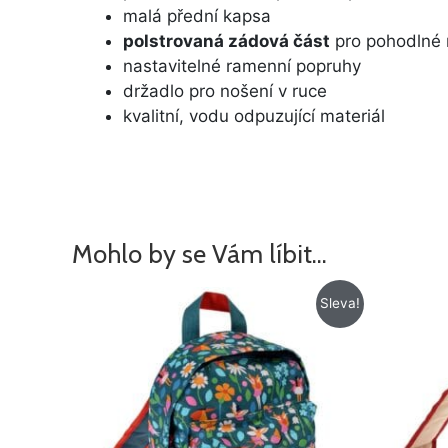
malá přední kapsa
polstrovaná zádová část
pro pohodlné 
nastavitelné ramenní popruhy
držadlo pro nošení v ruce
kvalitní, vodu odpuzující materiál
Mohlo by se Vám líbit…
Původní
Aktuální
Sleva!
cena
cena
byla:
je:
425 Kč.
205 Kč.