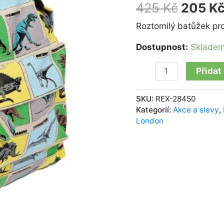
Land
425
Kč
205
K
množství
Roztomilý batůžek pro
Dostupnost:
Sklade
Přidat
SKU:
REX-28450
Kategorií:
Akce a slevy
,
London