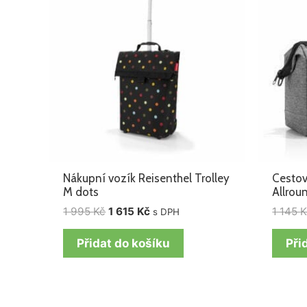
1
1
995 Kč.
615 Kč.
Nákupní vozík Reisenthel Trolley
Cestov
M dots
Allroun
1 995
Kč
1 615
Kč
1 145
K
s DPH
Přidat do košíku
Při