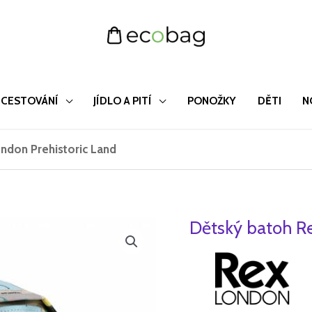
CESTOVÁNÍ
JÍDLO A PITÍ
PONOŽKY
DĚTI
N
ndon Prehistoric Land
Dětský batoh Re
Dětský
Původ
batoh
cena
Rex
London
byla:
Prehistoric
425 Kč