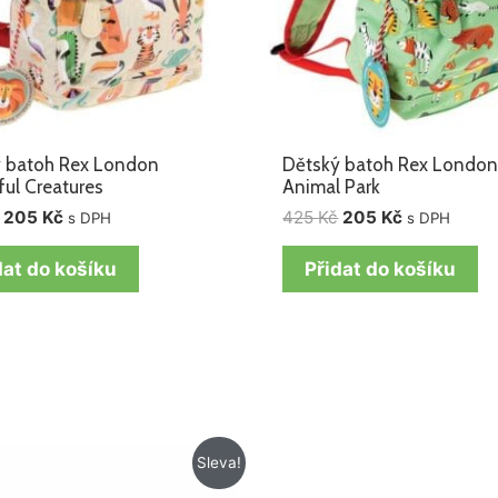
 batoh Rex London
Dětský batoh Rex Londo
ful Creatures
Animal Park
205
Kč
425
Kč
205
Kč
s DPH
s DPH
dat do košíku
Přidat do košíku
Původní
Aktuální
Původní
Aktuální
Sleva!
cena
cena
cena
cena
byla:
je:
byla:
je: