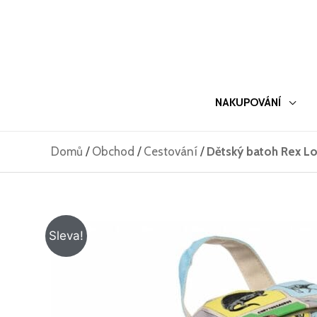
Přeskočit
na
obsah
NAKUPOVÁNÍ
Domů
/
Obchod
/
Cestování
/
Dětský batoh Rex Lo
Sleva!