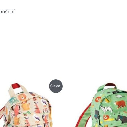
nošení
Původní
Aktuální
Původní
Aktuální
Sleva!
cena
cena
cena
cena
byla:
je:
byla:
je:
425 Kč.
205 Kč.
425 Kč.
205 Kč.