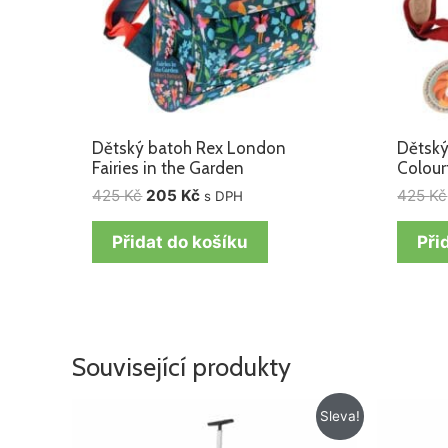
Dětský batoh Rex London
Dětský
Fairies in the Garden
Colour
425
Kč
205
Kč
425
Kč
s DPH
Přidat do košíku
Při
Související produkty
Původní
Aktuální
Sleva!
cena
cena
byla:
je: