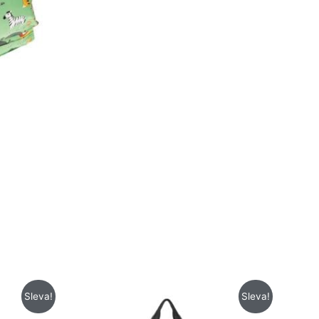
n
Původní
Aktuální
Sleva!
Sleva!
cena
cena
byla:
je: