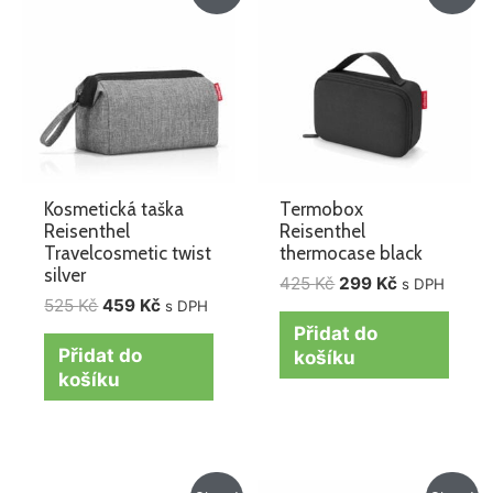
byla:
je:
byla:
je:
525 Kč.
459 Kč.
425 Kč.
299 Kč.
Kosmetická taška
Termobox
Reisenthel
Reisenthel
Travelcosmetic twist
thermocase black
silver
425
Kč
299
Kč
s DPH
525
Kč
459
Kč
s DPH
Přidat do
Přidat do
košíku
košíku
Původní
Aktuální
Původní
Aktuální