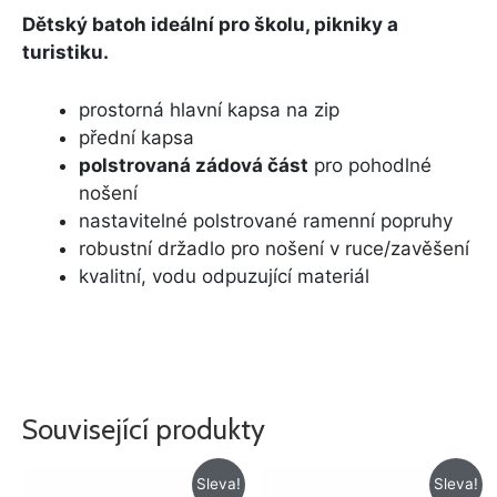
Dětský batoh ideální pro školu, pikniky a
turistiku.
prostorná hlavní kapsa na zip
přední kapsa
polstrovaná zádová část
pro pohodlné
nošení
nastavitelné polstrované ramenní popruhy
robustní držadlo pro nošení v ruce/zavěšení
kvalitní, vodu odpuzující materiál
Související produkty
Původní
Aktuální
Původní
Aktuální
Sleva!
Sleva!
cena
cena
cena
cena