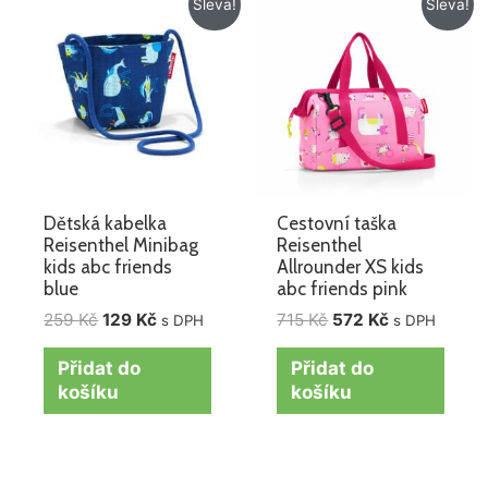
Sleva!
Sleva!
cena
cena
cena
cena
byla:
je:
byla:
je:
259 Kč.
129 Kč.
715 Kč.
572 Kč.
Dětská kabelka
Cestovní taška
Reisenthel Minibag
Reisenthel
kids abc friends
Allrounder XS kids
blue
abc friends pink
259
Kč
129
Kč
715
Kč
572
Kč
s DPH
s DPH
Přidat do
Přidat do
košíku
košíku