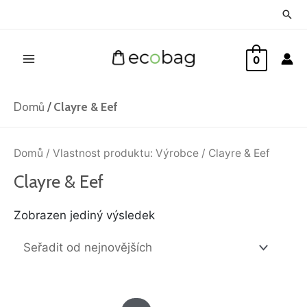
Přeskočit
Hled
na
Main
obsah
0
Menu
Domů
/
Clayre & Eef
Domů
/ Vlastnost produktu: Výrobce / Clayre & Eef
Clayre & Eef
Zobrazen jediný výsledek