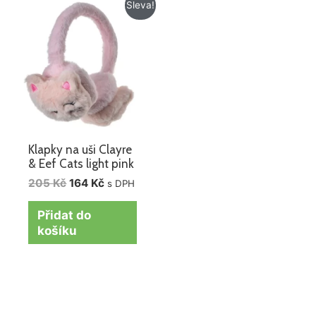
Původní
Aktuální
Sleva!
cena
cena
byla:
je:
205 Kč.
164 Kč.
Klapky na uši Clayre
& Eef Cats light pink
205
Kč
164
Kč
s DPH
Přidat do
košíku