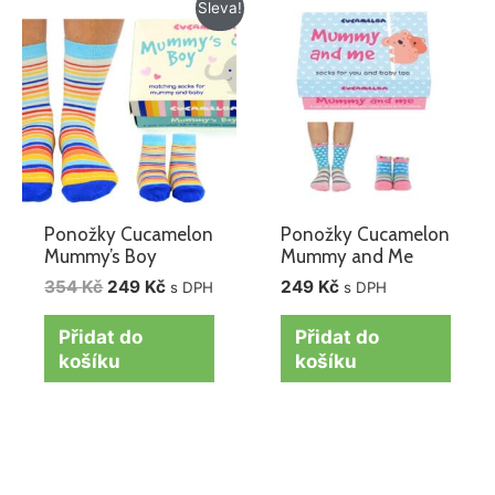
Původní
Aktuální
Sleva!
cena
cena
byla:
je:
354 Kč.
249 Kč.
Ponožky Cucamelon
Ponožky Cucamelon
Mummy’s Boy
Mummy and Me
354
Kč
249
Kč
249
Kč
s DPH
s DPH
Přidat do
Přidat do
košíku
košíku