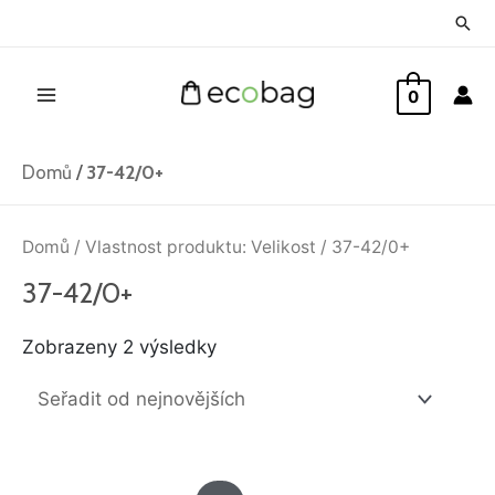
Přeskočit
Hled
na
Main
obsah
0
Menu
Domů
/
37-42/0+
Seřazeno
od
Domů
/ Vlastnost produktu: Velikost / 37-42/0+
nejnovějších
37-42/0+
Zobrazeny 2 výsledky