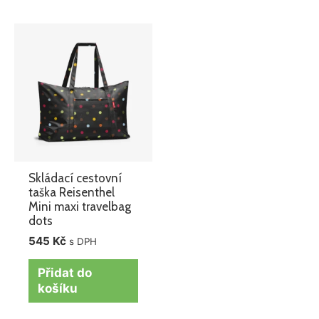
Skládací cestovní
taška Reisenthel
Mini maxi travelbag
dots
545
Kč
s DPH
Přidat do
košíku