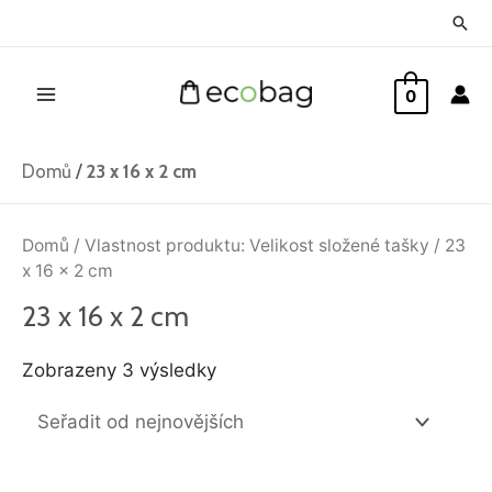
Přeskočit
Hled
na
Main
obsah
0
Menu
Domů
/
23 x 16 x 2 cm
Seřazeno
od
Domů
/ Vlastnost produktu: Velikost složené tašky / 23
nejnovějších
x 16 x 2 cm
23 x 16 x 2 cm
Zobrazeny 3 výsledky