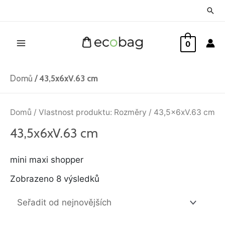
Přeskočit
Hled
na
Main
obsah
0
Menu
Domů
/
43,5x6xV.63 cm
Seřazeno
od
Domů
/ Vlastnost produktu: Rozměry / 43,5x6xV.63 cm
nejnovějších
43,5x6xV.63 cm
mini maxi shopper
Zobrazeno 8 výsledků