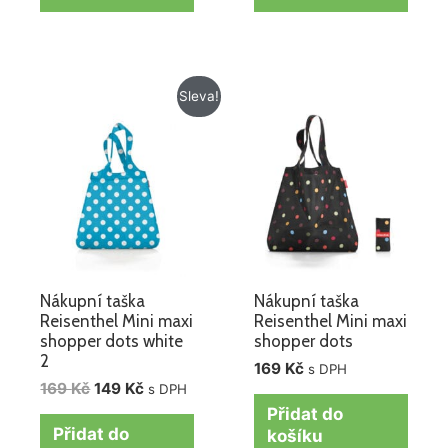
Původní
Aktuální
Sleva!
cena
cena
byla:
je:
169 Kč.
149 Kč.
Nákupní taška
Nákupní taška
Reisenthel Mini maxi
Reisenthel Mini maxi
shopper dots white
shopper dots
2
169
Kč
s DPH
169
Kč
149
Kč
s DPH
Přidat do
Přidat do
košíku