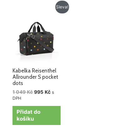
Původní
Aktuální
Sleva!
cena
cena
byla:
je:
1
995 Kč.
049 Kč.
Kabelka Reisenthel
Allrounder S pocket
dots
1 049
Kč
995
Kč
s
DPH
Přidat do
košíku