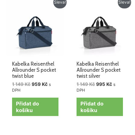
Původní
Aktuální
Původní
Aktuální
Sleva!
Sleva!
cena
cena
cena
cena
byla:
je:
byla:
je:
1
959 Kč.
1
995 Kč.
149 Kč.
149 Kč.
Kabelka Reisenthel
Kabelka Reisenthel
Allrounder S pocket
Allrounder S pocket
twist blue
twist silver
1 149
Kč
959
Kč
1 149
Kč
995
Kč
s
s
DPH
DPH
Přidat do
Přidat do
košíku
košíku