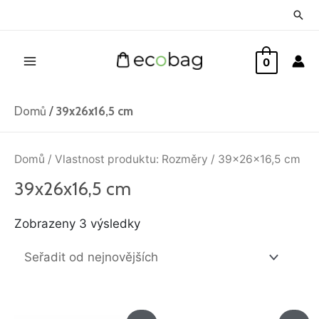
Přeskočit
Hled
na
Main
obsah
0
Menu
Domů
/
39x26x16,5 cm
Seřazeno
od
Domů
/ Vlastnost produktu: Rozměry / 39x26x16,5 cm
nejnovějších
39x26x16,5 cm
Zobrazeny 3 výsledky