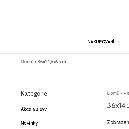
Přeskočit
na
obsah
NAKUPOVÁNÍ
Domů
/
36x14,5x9 cm
Kategorie
Domů
/ Vl
36x14,
Akce a slevy
Zobrazen
Novinky