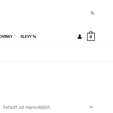
Hledat
OVINKY
SLEVY %
0