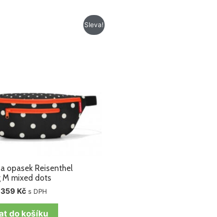
Původní
Aktuální
Sleva!
cena
cena
byla:
je:
529 Kč.
359 Kč.
a opasek Reisenthel
g M mixed dots
359
Kč
s DPH
at do košíku