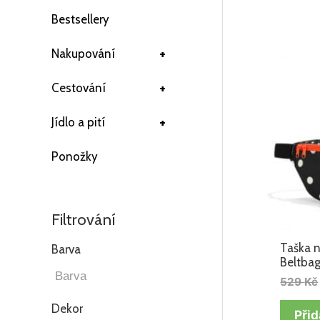
Bestsellery
+
Nakupování
+
Cestování
+
Jídlo a pití
Ponožky
Filtrování
Taška n
Barva
Beltba
529
Kč
Dekor
Přid