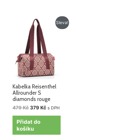
Původní
Aktuální
Sleva!
cena
cena
byla:
je:
479 Kč.
379 Kč.
Kabelka Reisenthel
Allrounder S
diamonds rouge
479
Kč
379
Kč
s DPH
Přidat do
košíku