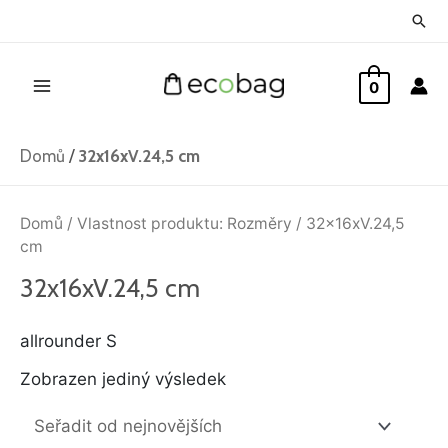
Přeskočit
Hled
na
Main
obsah
0
Menu
Domů
/
32x16xV.24,5 cm
Domů
/ Vlastnost produktu: Rozměry / 32x16xV.24,5
cm
32x16xV.24,5 cm
allrounder S
Zobrazen jediný výsledek