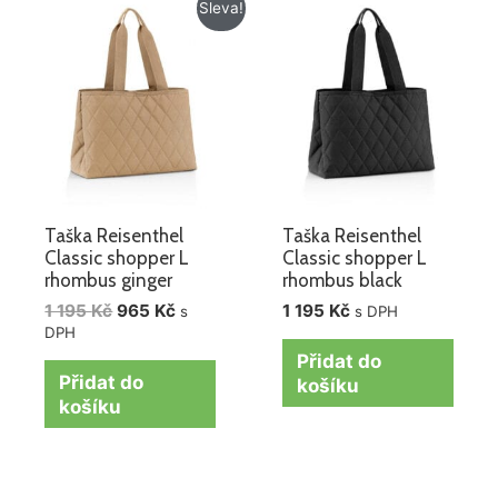
Původní
Aktuální
Sleva!
cena
cena
byla:
je:
1
965 Kč.
195 Kč.
Taška Reisenthel
Taška Reisenthel
Classic shopper L
Classic shopper L
rhombus ginger
rhombus black
1 195
Kč
965
Kč
1 195
Kč
s
s DPH
DPH
Přidat do
Přidat do
košíku
košíku