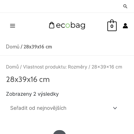
Přeskočit
Hled
na
Main
obsah
0
Menu
Domů
/
28x39x16 cm
Seřazeno
od
Domů
/ Vlastnost produktu: Rozměry / 28x39x16 cm
nejnovějších
28x39x16 cm
Zobrazeny 2 výsledky