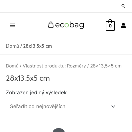
Přeskočit
Hled
na
Main
obsah
0
Menu
Domů
/
28x13,5x5 cm
Domů
/ Vlastnost produktu: Rozměry / 28x13,5x5 cm
28x13,5x5 cm
Zobrazen jediný výsledek