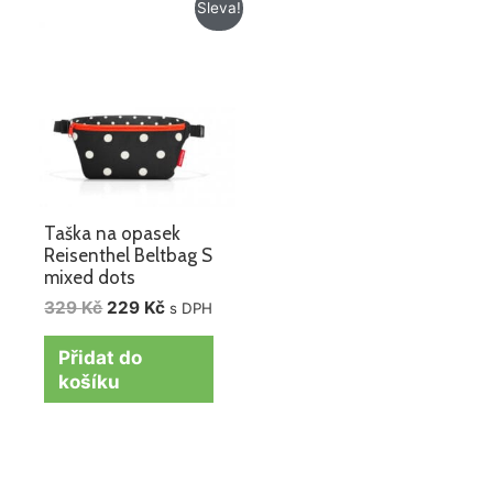
Původní
Aktuální
Sleva!
cena
cena
byla:
je:
329 Kč.
229 Kč.
Taška na opasek
Reisenthel Beltbag S
mixed dots
329
Kč
229
Kč
s DPH
Přidat do
košíku