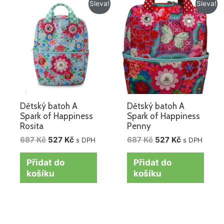
Původní
Aktuální
Původní
Aktuální
Sleva!
Sleva!
cena
cena
cena
cena
byla:
je:
byla:
je:
687 Kč.
527 Kč.
687 Kč.
527 Kč.
Dětský batoh A
Dětský batoh A
Spark of Happiness
Spark of Happiness
Rosita
Penny
687
Kč
527
Kč
687
Kč
527
Kč
s DPH
s DPH
Přidat do
Přidat do
košíku
košíku