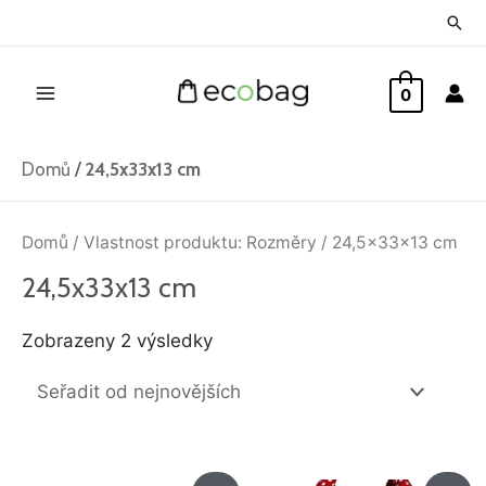
Přeskočit
Hled
na
Main
obsah
0
Menu
Domů
/
24,5x33x13 cm
Seřazeno
od
Domů
/ Vlastnost produktu: Rozměry / 24,5x33x13 cm
nejnovějších
24,5x33x13 cm
Zobrazeny 2 výsledky