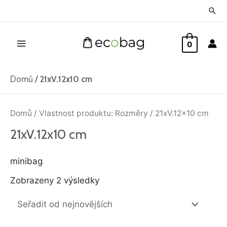
Přeskočit
Hled
na
Main
obsah
0
Menu
Domů
/
21xV.12x10 cm
Seřazeno
od
Domů
/ Vlastnost produktu: Rozměry / 21xV.12x10 cm
nejnovějších
21xV.12x10 cm
minibag
Zobrazeny 2 výsledky