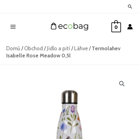
Přeskočit
Hled
na
Main
obsah
0
Menu
Domů
/
Obchod
/
Jídlo a pití
/
Láhve
/
Termolahev
Isabelle Rose Meadow 0,5l
Termolahev
Isabelle
Rose
Meadow
0,5l
množství