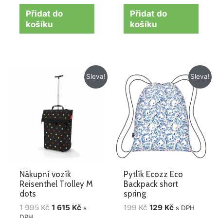
Přidat do
Přidat do
košíku
košíku
Původní
Aktuální
Původní
Aktuální
Sleva!
Sleva!
cena
cena
cena
cena
byla:
je:
byla:
je:
1
1
199 Kč.
129 Kč.
995 Kč.
615 Kč.
Nákupní vozík
Pytlík Ecozz Eco
Reisenthel Trolley M
Backpack short
dots
spring
1 995
Kč
1 615
Kč
199
Kč
129
Kč
s
s DPH
DPH