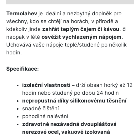
Termolahev
je ideální a nezbytný doplněk pro
všechny, kdo se chtějí na horách, v přírodě a
kdekoliv jinde
zahřát teplým čajem či kávou
, či
naopak v létě
osvěžit vychlazeným nápojem
.
Uchovává vaše nápoje teplé/studené po několik
hodin.
Specifikace:
izolační vlastnosti –
drží obsah horký až 12
hodin nebo studený po dobu 24 hodin
nepropustná díky silikonovému těsnění
snadné čištění
pohodlné nalévání
zdravotně nezávadná dvouplášťová
nerezové ocel, vakuově izolovaná