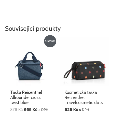
Související produkty
Původní
Aktuální
Sleva!
cena
cena
byla:
je:
879 Kč.
665 Kč.
Taška Reisenthel
Kosmetická taška
Allrounder cross
Reisenthel
twist blue
Travelcosmetic dots
879
Kč
665
Kč
525
Kč
s DPH
s DPH